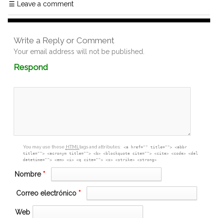
☰
Leave a comment
Write a Reply or Comment
Your email address will not be published.
Comment
Respond
textarea
box
You may use these
HTML
tags and attributes:
<a href="" title=""> <abbr
title=""> <acronym title=""> <b> <blockquote cite=""> <cite> <code> <del
datetime=""> <em> <i> <q cite=""> <s> <strike> <strong>
Nombre
*
Correo electrónico
*
Web