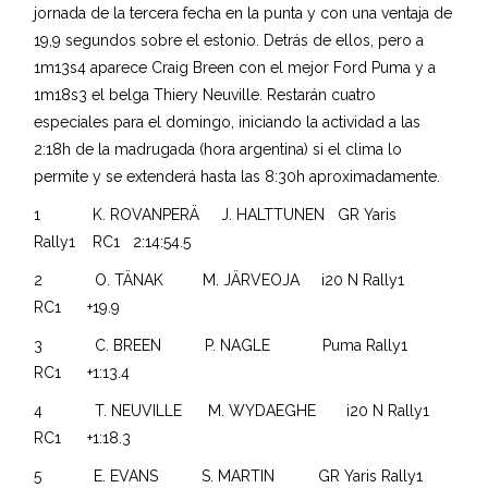
jornada de la tercera fecha en la punta y con una ventaja de
19,9 segundos sobre el estonio. Detrás de ellos, pero a
1m13s4 aparece Craig Breen con el mejor Ford Puma y a
1m18s3 el belga Thiery Neuville. Restarán cuatro
especiales para el domingo, iniciando la actividad a las
2:18h de la madrugada (hora argentina) si el clima lo
permite y se extenderá hasta las 8:30h aproximadamente.
1 K. ROVANPERÄ J. HALTTUNEN GR Yaris
Rally1 RC1 2:14:54.5
2 O. TÄNAK M. JÄRVEOJA i20 N Rally1
RC1 +19.9
3 C. BREEN P. NAGLE Puma Rally1
RC1 +1:13.4
4 T. NEUVILLE M. WYDAEGHE i20 N Rally1
RC1 +1:18.3
5 E. EVANS S. MARTIN GR Yaris Rally1