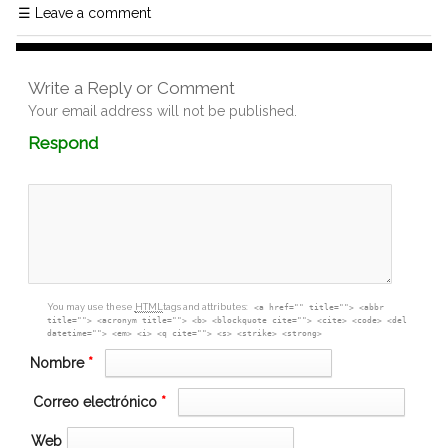
☰
Leave a comment
Write a Reply or Comment
Your email address will not be published.
Comment
Respond
textarea
box
You may use these
HTML
tags and attributes:
<a href="" title=""> <abbr
title=""> <acronym title=""> <b> <blockquote cite=""> <cite> <code> <del
datetime=""> <em> <i> <q cite=""> <s> <strike> <strong>
Nombre
*
Correo electrónico
*
Web