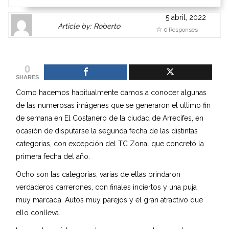
5 abril, 2022
Author
Authors
Article by: Roberto
0 Responses
Gravatar
link
is
to
shown
author
0
here.
website
SHARES
Clickable
or
Como hacemos habitualmente damos a conocer algunas
link
other
de las numerosas imágenes que se generaron el ultimo fin
to
works.
de semana en El Costanero de la ciudad de Arrecifes, en
Author
admin
ocasión de disputarse la segunda fecha de las distintas
page.
categorias, con excepción del TC Zonal que concretó la
primera fecha del año.
Ocho son las categorias, varias de ellas brindaron
verdaderos carrerones, con finales inciertos y una puja
muy marcada. Autos muy parejos y el gran atractivo que
ello conlleva.