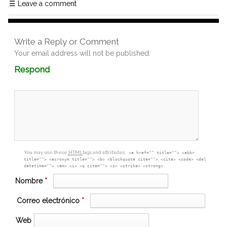
☰
Leave a comment
Write a Reply or Comment
Your email address will not be published.
Comment
Respond
textarea
box
You may use these
HTML
tags and attributes:
<a href="" title=""> <abbr
title=""> <acronym title=""> <b> <blockquote cite=""> <cite> <code> <del
datetime=""> <em> <i> <q cite=""> <s> <strike> <strong>
Nombre
*
Correo electrónico
*
Web