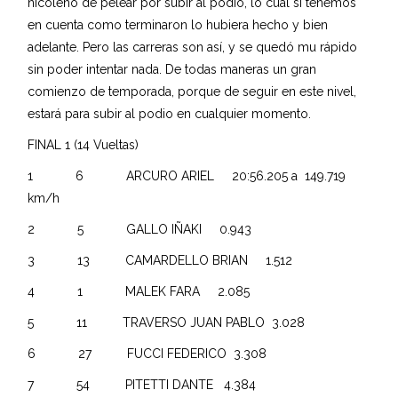
nicoleño de pelear por subir al podio, lo cual si tenemos
en cuenta como terminaron lo hubiera hecho y bien
adelante. Pero las carreras son así, y se quedó mu rápido
sin poder intentar nada. De todas maneras un gran
comienzo de temporada, porque de seguir en este nivel,
estará para subir al podio en cualquier momento.
FINAL 1 (14 Vueltas)
1 6 ARCURO ARIEL 20:56.205 a 149.719
km/h
2 5 GALLO IÑAKI 0.943
3 13 CAMARDELLO BRIAN 1.512
4 1 MALEK FARA 2.085
5 11 TRAVERSO JUAN PABLO 3.028
6 27 FUCCI FEDERICO 3.308
7 54 PITETTI DANTE 4.384