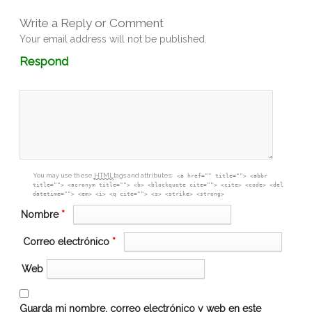
Write a Reply or Comment
Your email address will not be published.
Comment
Respond
textarea
box
You may use these
HTML
tags and attributes:
<a href="" title=""> <abbr
title=""> <acronym title=""> <b> <blockquote cite=""> <cite> <code> <del
datetime=""> <em> <i> <q cite=""> <s> <strike> <strong>
Nombre
*
Correo electrónico
*
Web
Guarda mi nombre, correo electrónico y web en este