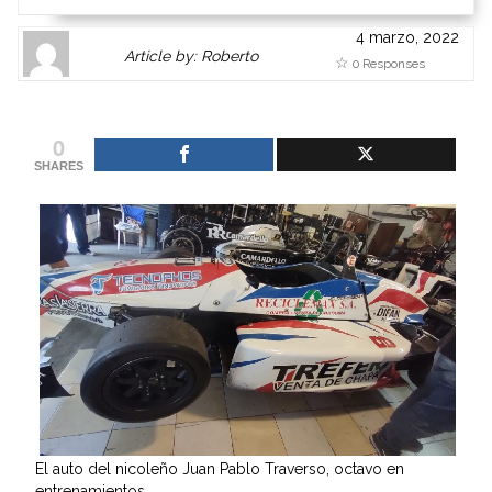
4 marzo, 2022
Author
Authors
Article by: Roberto
0 Responses
Gravatar
link
is
to
shown
author
0
here.
website
SHARES
Clickable
or
link
other
to
works.
Author
admin
page.
El auto del nicoleño Juan Pablo Traverso, octavo en
entrenamientos