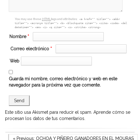
You may use these
HTML
tags and attributes:
<a href="" title=""> <abbr
title=""> <acronym title=""> <b> <blockquote cite=""> <cite> <code> <del
datetime=""> <em> <i> <q cite=""> <s> <strike> <strong>
Nombre
*
Correo electrónico
*
Web
Guarda mi nombre, correo electrónico y web en este
navegador para la próxima vez que comente.
Este sitio usa Akismet para reducir el spam.
Aprende cómo se
procesan los datos de tus comentarios.
Previous Post
« Previous:
OCHOA Y PIÑEIRO GANADORES EN EL MOURAS