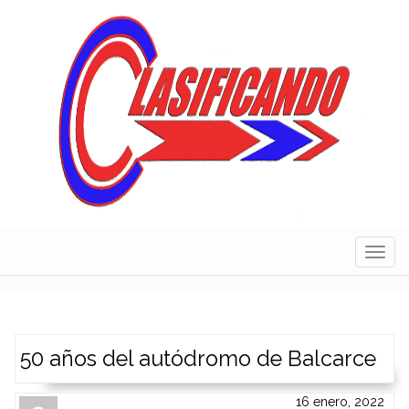
Skip
to
content
Navig
50 años del autódromo de Balcarce
16 enero, 2022
Author
Authors