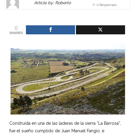
Article by: Roberto
0 Responses
Gravatar
link
is
to
shown
author
0
here.
website
SHARES
Clickable
or
link
other
to
works.
Author
admin
page.
Construída en una de las laderas de la sierra “La Barrosa”,
fue el sueño cumplido de Juan Manuel Fangio, e