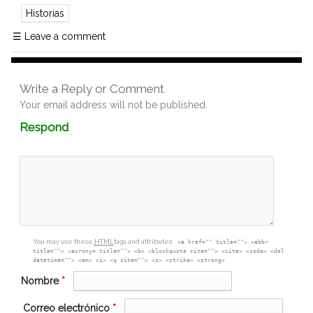
Historias
☰
Leave a comment
Write a Reply or Comment
Your email address will not be published.
Comment
Respond
textarea
box
You may use these
HTML
tags and attributes:
<a href="" title=""> <abbr
title=""> <acronym title=""> <b> <blockquote cite=""> <cite> <code> <del
datetime=""> <em> <i> <q cite=""> <s> <strike> <strong>
Nombre
*
Correo electrónico
*