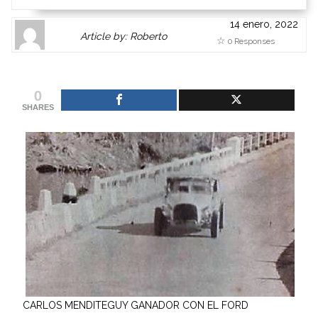
14 enero, 2022
Author
Authors
Article by: Roberto
0 Responses
Gravatar
link
is
to
shown
author
0
here.
website
SHARES
Clickable
or
link
other
to
works.
Author
admin
page.
CARLOS MENDITEGUY GANADOR CON EL FORD