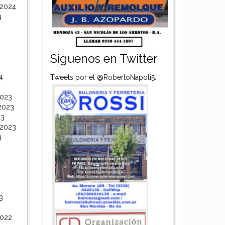
 2024
4
Siguenos en Twitter
4
Tweets por el @RobertoNapoli5.
2023
2023
23
 2023
3
3
2022