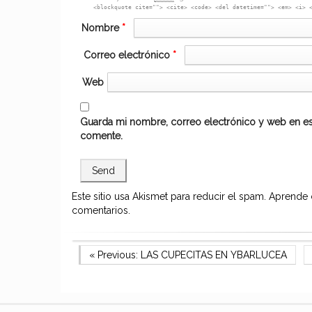
<blockquote cite=""> <cite> <code> <del datetime=""> <em> <i> 
Nombre
*
Correo electrónico
*
Web
Guarda mi nombre, correo electrónico y web en es
comente.
Este sitio usa Akismet para reducir el spam.
Aprende 
comentarios.
Navegación
Previous Post
« Previous:
LAS CUPECITAS EN YBARLUCEA
de