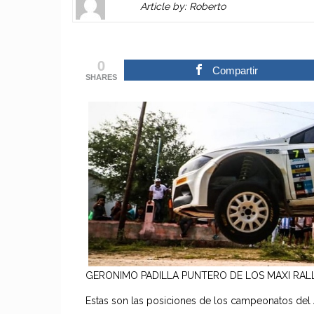
Article by: Roberto
Gravatar
link
is
to
shown
author
0
here.
website
Compartir
SHARES
Clickable
or
link
other
to
works.
Author
admin
page.
GERONIMO PADILLA PUNTERO DE LOS MAXI RAL
Estas son las posiciones de los campeonatos del A