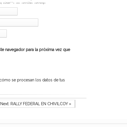
<q cite=""> <s> <strike> <strong>
te navegador para la próxima vez que
cómo se procesan los datos de tus
Next Post
Next:
RALLY FEDERAL EN CHIVILCOY
»