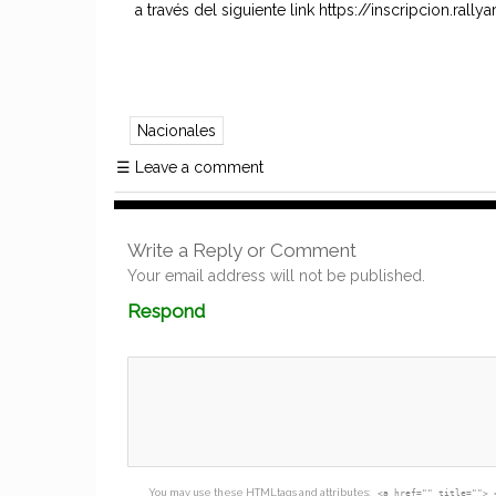
a través del siguiente link https://inscripcion.rall
Nacionales
☰
Leave a comment
Write a Reply or Comment
Your email address will not be published.
Comment
Respond
textarea
box
You may use these
HTML
tags and attributes:
<a href="" title=""> 