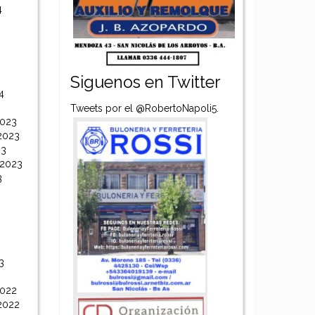
4
Siguenos en Twitter
4
Tweets por el @RobertoNapoli5.
2023
2023
23
 2023
3
3
2022
2022