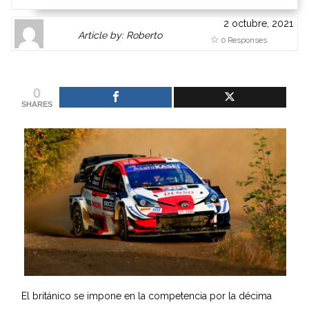
2 octubre, 2021
Author
Authors
Article by: Roberto
0 Responses
Gravatar
link
is
to
shown
author
0
here.
website
SHARES
Clickable
or
link
other
to
works.
Author
admin
page.
El británico se impone en la competencia por la décima