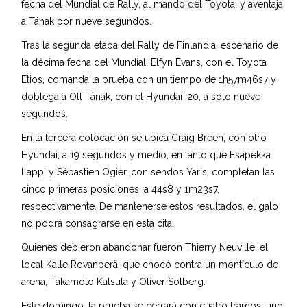
fecha del Mundial de Rally, al mando del Toyota, y aventaja
a Tänak por nueve segundos.
Tras la segunda etapa del Rally de Finlandia, escenario de
la décima fecha del Mundial, Elfyn Evans, con el Toyota
Etios, comanda la prueba con un tiempo de 1h57m46s7 y
doblega a Ott Tänak, con el Hyundai i20, a solo nueve
segundos.
En la tercera colocación se ubica Craig Breen, con otro
Hyundai, a 19 segundos y medio, en tanto que Esapekka
Lappi y Sébastien Ogier, con sendos Yaris, completan las
cinco primeras posiciones, a 44s8 y 1m23s7,
respectivamente. De mantenerse estos resultados, el galo
no podrá consagrarse en esta cita.
Quienes debieron abandonar fueron Thierry Neuville, el
local Kalle Rovanperä, que chocó contra un montículo de
arena, Takamoto Katsuta y Oliver Solberg.
Este domingo, la prueba se cerrará con cuatro tramos, uno