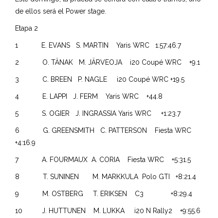
de ellos será el Power stage.
Etapa 2
1 E. EVANS S. MARTIN Yaris WRC 1:57:46.7
2 O. TÄNAK M. JÄRVEOJA i20 Coupé WRC +9.1
3 C. BREEN P. NAGLE i20 Coupé WRC +19.5
4 E. LAPPI J. FERM Yaris WRC +44.8
5 S. OGIER J. INGRASSIA Yaris WRC +1:23.7
6 G. GREENSMITH C. PATTERSON Fiesta WRC
+4:16.9
7 A. FOURMAUX A. CORIA Fiesta WRC +5:31.5
8 T. SUNINEN M. MARKKULA Polo GTI +8:21.4
9 M. OSTBERG T. ERIKSEN C3 +8:29.4
10 J. HUTTUNEN M. LUKKA i20 N Rally2 +9:55.6