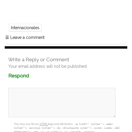
Internacionales
☰
Leave a comment
Write a Reply or Comment
Your email address will not be published.
Comment
Respond
textarea
box
You may use these
HTML
tags and attributes:
<a href="" title=""> <abbr
title=""> <acronym title=""> <b> <blockquote cite=""> <cite> <code> <del
datetime=""> <em> <i> <q cite=""> <s> <strike> <strong>