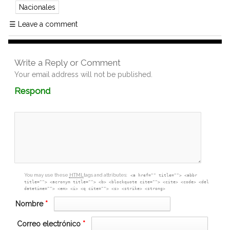
Nacionales
☰
Leave a comment
Write a Reply or Comment
Your email address will not be published.
Comment
Respond
textarea
box
You may use these
HTML
tags and attributes:
<a href="" title=""> <abbr
title=""> <acronym title=""> <b> <blockquote cite=""> <cite> <code> <del
datetime=""> <em> <i> <q cite=""> <s> <strike> <strong>
Nombre
*
Correo electrónico
*