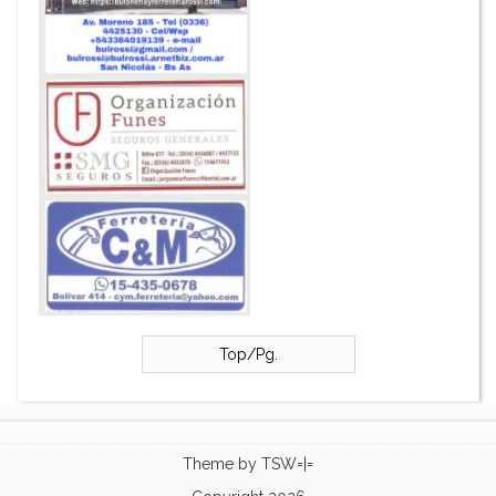
Top/Pg.
Theme by
TSW=|=