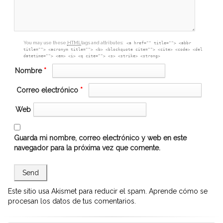
You may use these
HTML
tags and attributes:
<a href="" title=""> <abbr
title=""> <acronym title=""> <b> <blockquote cite=""> <cite> <code> <del
datetime=""> <em> <i> <q cite=""> <s> <strike> <strong>
Nombre
*
Correo electrónico
*
Web
Guarda mi nombre, correo electrónico y web en este
navegador para la próxima vez que comente.
Este sitio usa Akismet para reducir el spam.
Aprende cómo se
procesan los datos de tus comentarios.