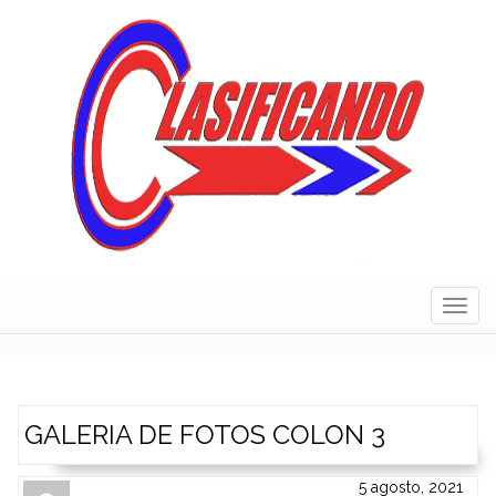
Skip
to
content
Navig
GALERIA DE FOTOS COLON 3
5 agosto, 2021
Author
Authors