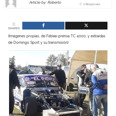
Article by: Roberto
0 Responses
Gravatar
link
is
to
shown
author
0
here.
website
SHARES
Clickable
or
(Imágenes propias, de Febea-prensa TC 4000, y extraídas
link
other
de Domingo Sport y su transmisión)
to
works.
Author
admin
page.