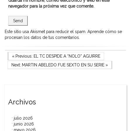
Guarda mi nombre, correo electrónico y web en este
navegador para la próxima vez que comente.
Este sitio usa Akismet para reducir el spam.
Aprende cómo se
procesan los datos de tus comentarios.
Navegación
Previous Post
« Previous:
EL TC DESPIDE A “NOLO” AGUIRRE
Next Post
Next:
MARTIN ABELEDO FUE SEXTO EN SU SERIE
»
de
entradas
Archivos
julio 2026
junio 2026
mayo 2026