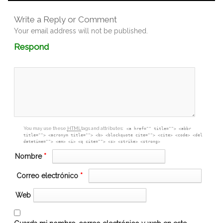
Write a Reply or Comment
Your email address will not be published.
Comment
Respond
textarea
box
You may use these
HTML
tags and attributes:
<a href="" title=""> <abbr
title=""> <acronym title=""> <b> <blockquote cite=""> <cite> <code> <del
datetime=""> <em> <i> <q cite=""> <s> <strike> <strong>
Nombre
*
Correo electrónico
*
Web