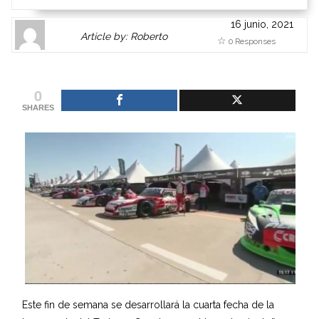
16 junio, 2021
Author
Authors
Article by: Roberto
0 Responses
Gravatar
link
is
to
shown
author
0
here.
website
SHARES
Clickable
or
link
other
to
works.
Author
admin
page.
Este fin de semana se desarrollará la cuarta fecha de la