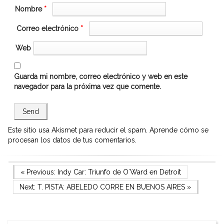
Nombre
*
Correo electrónico
*
Web
Guarda mi nombre, correo electrónico y web en este
navegador para la próxima vez que comente.
Este sitio usa Akismet para reducir el spam.
Aprende cómo se
procesan los datos de tus comentarios.
Navegación
Previous Post
« Previous:
Indy Car: Triunfo de O´Ward en Detroit
Next Post
Next:
T. PISTA: ABELEDO CORRE EN BUENOS AIRES
»
de
entradas