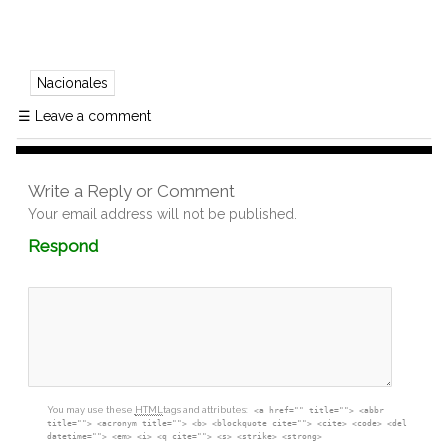
Nacionales
☰
Leave a comment
Write a Reply or Comment
Your email address will not be published.
Comment
Respond
textarea
box
You may use these
HTML
tags and attributes:
<a href="" title=""> <abbr
title=""> <acronym title=""> <b> <blockquote cite=""> <cite> <code> <del
datetime=""> <em> <i> <q cite=""> <s> <strike> <strong>