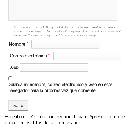
You may use these
HTML
tags and attributes:
<a href="" title=""> <abbr
title=""> <acronym title=""> <b> <blockquote cite=""> <cite> <code> <del
datetime=""> <em> <i> <q cite=""> <s> <strike> <strong>
Nombre
*
Correo electrónico
*
Web
Guarda mi nombre, correo electrónico y web en este
navegador para la próxima vez que comente.
Este sitio usa Akismet para reducir el spam.
Aprende cómo se
procesan los datos de tus comentarios.