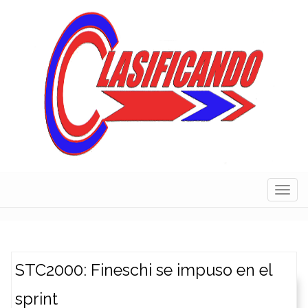
Skip
to
content
Navig
STC2000: Fineschi se impuso en el
sprint