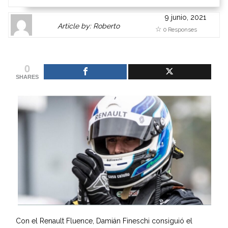
9 junio, 2021
Author
Authors
Article by: Roberto
0 Responses
Gravatar
link
is
to
shown
author
0
here.
website
SHARES
Clickable
or
link
other
to
works.
Author
admin
page.
Con el Renault Fluence, Damián Fineschi consiguió el