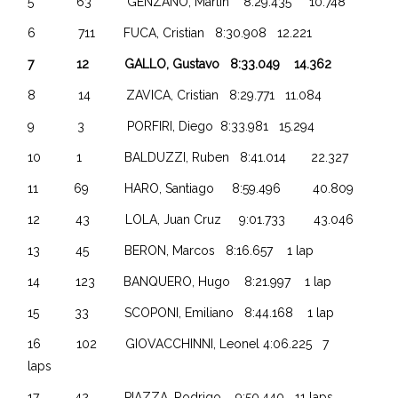
5 63 GENZANO, Martín 8:29.435 10.748
6 711 FUCA, Cristian 8:30.908 12.221
7 12 GALLO, Gustavo 8:33.049 14.362
8 14 ZAVICA, Cristian 8:29.771 11.084
9 3 PORFIRI, Diego 8:33.981 15.294
10 1 BALDUZZI, Ruben 8:41.014 22.327
11 69 HARO, Santiago 8:59.496 40.809
12 43 LOLA, Juan Cruz 9:01.733 43.046
13 45 BERON, Marcos 8:16.657 1 lap
14 123 BANQUERO, Hugo 8:21.997 1 lap
15 33 SCOPONI, Emiliano 8:44.168 1 lap
16 102 GIOVACCHINNI, Leonel 4:06.225 7
laps
17 42 PIAZZA, Rodrigo 9:50.440 11 laps