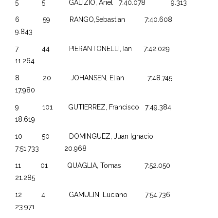
5 5 GALIZIO, Ariel 7:40.078 9.313
6 59 RANGO,Sebastian 7:40.608
9.843
7 44 PIERANTONELLI, Ian 7:42.029
11.264
8 20 JOHANSEN, Elian 7:48.745
17.980
9 101 GUTIERREZ, Francisco 7:49.384
18.619
10 50 DOMINGUEZ, Juan Ignacio
7:51.733 20.968
11 01 QUAGLIA, Tomas 7:52.050
21.285
12 4 GAMULIN, Luciano 7:54.736
23.971