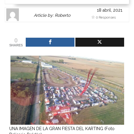
18 abril, 2021
Author
Authors
Article by: Roberto
0 Responses
Gravatar
link
is
to
shown
author
0
here.
website
SHARES
Clickable
or
link
other
to
works.
Author
admin
page.
UNA IMAGEN DE LA GRAN FIESTA DEL KARTING (Foto