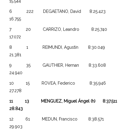
15.544
6 222 DEGAETANO, David 8:25.423
16.755
7 20 CARRIZO, Leandro 8:25.740
17.072
8 1 REIMUNDI, Agustín 8:30.049
21.381
9 35 GAUTHIER, Hernan 8:33.608
24.940
10 15 ROVEA, Federico 8:35.946
27.278
11 13 MENGUEZ, Miguel Ángel (h) 8:37.511
28.843
12 61 MEDUN, Francisco 8:38.571
29.903