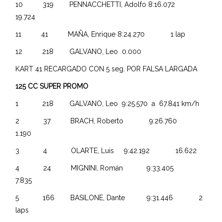
10 319 PENNACCHETTI, Adolfo 8:16.072
19.724
11 41 MAÑA, Enrique 8:24.270 1 lap
12 218 GALVANO, Leo 0.000
KART 41 RECARGADO CON 5 seg. POR FALSA LARGADA
125 CC SUPER PROMO
1 218 GALVANO, Leo 9:25.570 a 67.841 km/h
2 37 BRACH, Roberto 9:26.760
1.190
3 4 OLARTE, Luis 9:42.192 16.622
4 24 MIGNINI, Román 9:33.405
7.835
5 166 BASILONE, Dante 9:31.446 2
laps