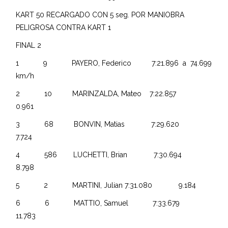
KART 50 RECARGADO CON 5 seg. POR MANIOBRA
PELIGROSA CONTRA KART 1
FINAL 2
1 9 PAYERO, Federico 7:21.896 a 74.699
km/h
2 10 MARINZALDA, Mateo 7:22.857
0.961
3 68 BONVIN, Matias 7:29.620
7.724
4 586 LUCHETTI, Brian 7:30.694
8.798
5 2 MARTINI, Julian 7:31.080 9.184
6 6 MATTIO, Samuel 7:33.679
11.783