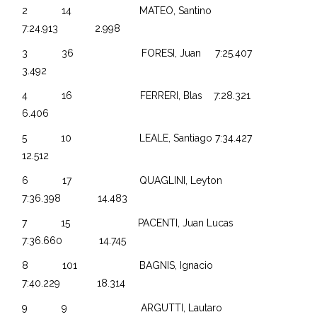
2 14 MATEO, Santino
7:24.913 2.998
3 36 FORESI, Juan 7:25.407
3.492
4 16 FERRERI, Blas 7:28.321
6.406
5 10 LEALE, Santiago 7:34.427
12.512
6 17 QUAGLINI, Leyton
7:36.398 14.483
7 15 PACENTI, Juan Lucas
7:36.660 14.745
8 101 BAGNIS, Ignacio
7:40.229 18.314
9 9 ARGUTTI, Lautaro