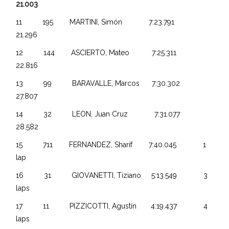
21.003
11 195 MARTINI, Simón 7:23.791
21.296
12 144 ASCIERTO, Mateo 7:25.311
22.816
13 99 BARAVALLE, Marcos 7:30.302
27.807
14 32 LEON, Juan Cruz 7:31.077
28.582
15 711 FERNANDEZ, Sharif 7:40.045 1
lap
16 31 GIOVANETTI, Tiziano 5:13.549 3
laps
17 11 PIZZICOTTI, Agustín 4:19.437 4
laps