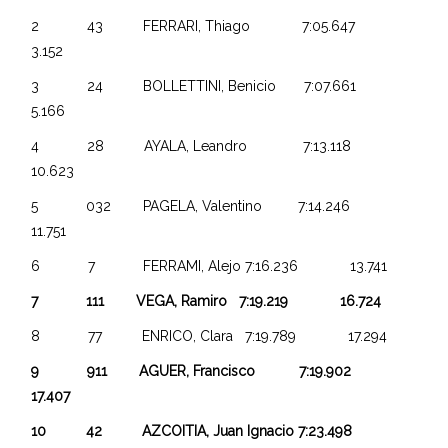
2 43 FERRARI, Thiago 7:05.647
3.152
3 24 BOLLETTINI, Benicio 7:07.661
5.166
4 28 AYALA, Leandro 7:13.118
10.623
5 032 PAGELA, Valentino 7:14.246
11.751
6 7 FERRAMI, Alejo 7:16.236 13.741
7 111 VEGA, Ramiro 7:19.219 16.724
8 77 ENRICO, Clara 7:19.789 17.294
9 911 AGUER, Francisco 7:19.902
17.407
10 42 AZCOITIA, Juan Ignacio 7:23.498