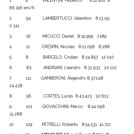
1 4 VALENTINI, Federico 8:12.810 a
66.746 km/h
2 94 LAMBERTUCCI, Valentino 8:13.151
0.341
3 16 MICUCCI, Daniel 8:19.999 7.189
4 11 CRESPIN, Nicolas 8:21.098 8.288
5 8 BARCELO, Cristian 8:24.857 12.047
6 83 ANDRIANI, Leandro 8:32.932 20.122
7 111 GAMBERONI, Alejandro 8:37.248
24.438
8 56 CORTES, Lucas 8:43.423 30.613
9 101 GIOVACCHINI, Marco 8:44.098
31.288
10 129 PETRELLI, Roberto 8:54.531 41.721