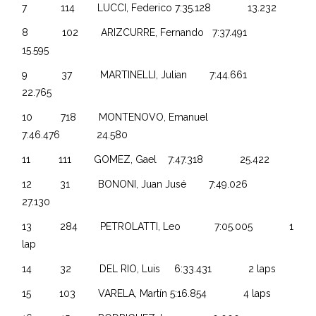
7 114 LUCCI, Federico 7:35.128 13.232
8 102 ARIZCURRE, Fernando 7:37.491
15.595
9 37 MARTINELLI, Julian 7:44.661
22.765
10 718 MONTENOVO, Emanuel
7:46.476 24.580
11 111 GOMEZ, Gael 7:47.318 25.422
12 31 BONONI, Juan Jusé 7:49.026
27.130
13 284 PETROLATTI, Leo 7:05.005 1
lap
14 32 DEL RIO, Luis 6:33.431 2 laps
15 103 VARELA, Martín 5:16.854 4 laps