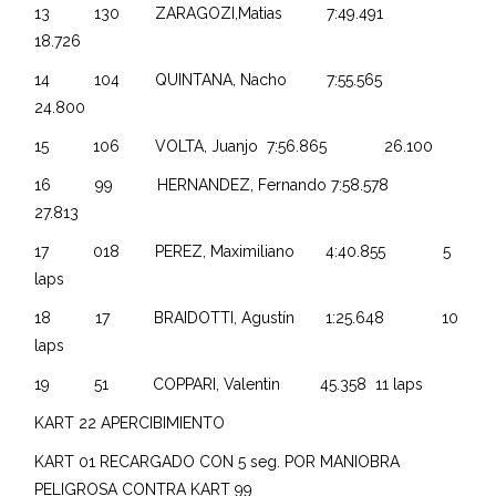
13 130 ZARAGOZI,Matias 7:49.491
18.726
14 104 QUINTANA, Nacho 7:55.565
24.800
15 106 VOLTA, Juanjo 7:56.865 26.100
16 99 HERNANDEZ, Fernando 7:58.578
27.813
17 018 PEREZ, Maximiliano 4:40.855 5
laps
18 17 BRAIDOTTI, Agustín 1:25.648 10
laps
19 51 COPPARI, Valentin 45.358 11 laps
KART 22 APERCIBIMIENTO
KART 01 RECARGADO CON 5 seg. POR MANIOBRA
PELIGROSA CONTRA KART 99