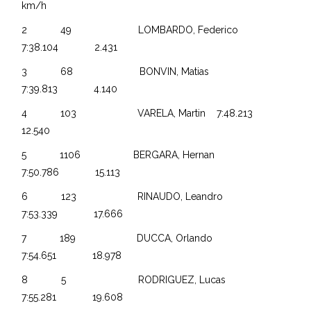
km/h
2 49 LOMBARDO, Federico
7:38.104 2.431
3 68 BONVIN, Matias
7:39.813 4.140
4 103 VARELA, Martin 7:48.213
12.540
5 1106 BERGARA, Hernan
7:50.786 15.113
6 123 RINAUDO, Leandro
7:53.339 17.666
7 189 DUCCA, Orlando
7:54.651 18.978
8 5 RODRIGUEZ, Lucas
7:55.281 19.608