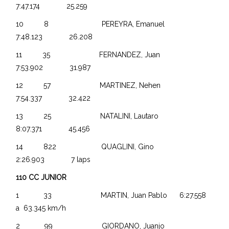
7:47.174 25.259
10 8 PEREYRA, Emanuel
7:48.123 26.208
11 35 FERNANDEZ, Juan
7:53.902 31.987
12 57 MARTINEZ, Nehen
7:54.337 32.422
13 25 NATALINI, Lautaro
8:07.371 45.456
14 822 QUAGLINI, Gino
2:26.903 7 laps
110 CC JUNIOR
1 33 MARTIN, Juan Pablo 6:27.558
a 63.345 km/h
2 99 GIORDANO, Juanjo