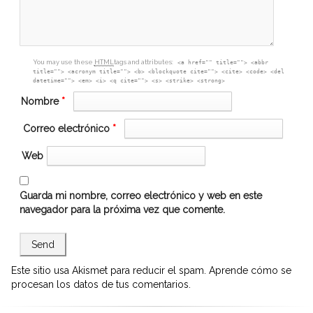
You may use these
HTML
tags and attributes:
<a href="" title=""> <abbr
title=""> <acronym title=""> <b> <blockquote cite=""> <cite> <code> <del
datetime=""> <em> <i> <q cite=""> <s> <strike> <strong>
Nombre
*
Correo electrónico
*
Web
Guarda mi nombre, correo electrónico y web en este
navegador para la próxima vez que comente.
Este sitio usa Akismet para reducir el spam.
Aprende cómo se
procesan los datos de tus comentarios.