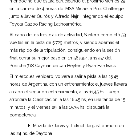
mendocino que estará participando el próximo viernes 29
en la carrera de 4 horas de IMSA Michelin Pilot Challenge,
junto a Javier Quirós y Alfredo Najri, integrando el equipo
Toyota Gazoo Racing Latinoamérica.
Al cabo de los tres días de actividad, Santero completó 53
vueltas en la pista de 5,729 metros, y siendo además el
más rápido de la tripulación, consiguiendo en la sesión
final cerrar su mejor paso en 1m56s354, a 1s757 del
Porsche 718 Cayman de Jan Heylen y Ryan Hardwick.
El miércoles venidero, volverá a salir a pista, a las 15,45
horas de Argentina, con un entrenamiento; el jueves llevará
a cabo el segundo entrenamiento, a las 11,45 hs.; luego
afrontará la Clasificación, a las 16,45 hs, en una tanda de 15
minutos, y el viernes 29, a las 15,35 hs. disputará la
competencia.
– – – – – El Mazda de Jarvis y Ticknell largará primero en
las 24 hs. de Daytona