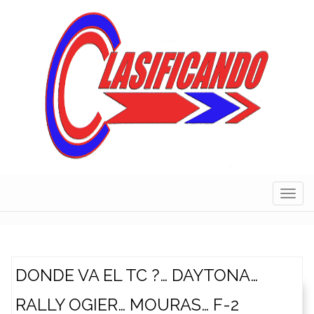
Skip
to
content
Navig
DONDE VA EL TC ?… DAYTONA…
RALLY OGIER… MOURAS… F-2