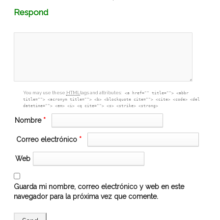
Comment
Respond
textarea
box
You may use these
HTML
tags and attributes:
<a href="" title=""> <abbr
title=""> <acronym title=""> <b> <blockquote cite=""> <cite> <code> <del
datetime=""> <em> <i> <q cite=""> <s> <strike> <strong>
Nombre
*
Correo electrónico
*
Web
Guarda mi nombre, correo electrónico y web en este
navegador para la próxima vez que comente.