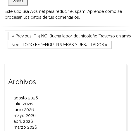
Este sitio usa Akismet para reducir el spam.
Aprende cómo se
procesan los datos de tus comentarios.
Navegación
Previous Post
« Previous:
F-4 NG: Buena labor del nicoleño Traverso en amba
Next Post
Next:
TODO FEDENOR: PRUEBAS Y RESULTADOS
»
de
entradas
Archivos
agosto 2026
julio 2026
junio 2026
mayo 2026
abril 2026
marzo 2026