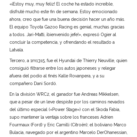
«¡Estoy muy, muy feliz! El coche ha estado increíble,
disfruté mucho este fin de semana. Estoy emocionado
ahora, creo que fue una buena decisión hacer un año más.
El equipo Toyota Gazoo Racing es genial, muchas gracias
a todos. Jari-Matti, ¡bienvenido jefe!», expresó Ogier al
concluir la competencia, y ofrendando el resultado a
Latvala.
Tercero, a 1m13s5, fue el Hyundai de Thierry Neuville, quien
consiguió filtrarse entre los autos japoneses y relegar
afuera del podio al finés Kalle Rovanpera, y a su
compañero Dani Sordó.
En la división WRC2, el ganador fue Andreas Mikkelsen,
que a pesar de un leve despiste por los caminos nevados
del último especial («Power Stage») con el Skoda Fabia,
supo mantener la ventaja sobre los franceses Adrien
Fourmaux (Ford) y Eric Camilli (Citroën); el boliviano Marco
Bulacia, navegado por el argentino Marcelo DerOhanessian,