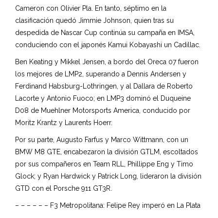
Cameron con Olivier Pla. En tanto, séptimo en la
clasificación quedó Jimmie Johnson, quien tras su
despedida de Nascar Cup continúa su campaña en IMSA,
conduciendo con el japonés Kamui Kobayashi un Cadillac.
Ben Keating y Mikkel Jensen, a bordo del Oreca 07 fueron
los mejores de LMP2, superando a Dennis Andersen y
Ferdinand Habsburg-Lothringen, y al Dallara de Roberto
Lacorte y Antonio Fuoco; en LMP3 dominó el Duqueine
D08 de Muehlner Motorsports America, conducido por
Moritz Krantz y Laurents Hoerr.
Por su parte, Augusto Farfus y Marco Wittmann, con un
BMW M8 GTE, encabezaron la división GTLM, escoltados
por sus compañeros en Team RLL, Phillippe Eng y Timo
Glock; y Ryan Hardwick y Patrick Long, lideraron la división
GTD con el Porsche 911 GT3R.
– – – – – – F3 Metropolitana: Felipe Rey imperó en La Plata