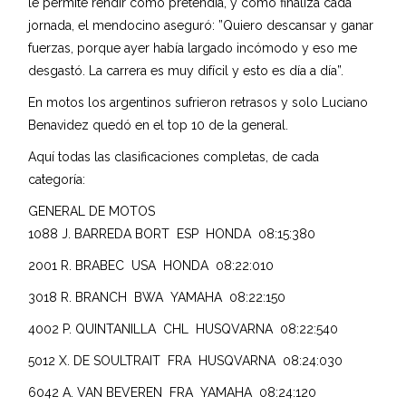
le permite rendir como pretendía, y cómo finaliza cada
jornada, el mendocino aseguró: ”Quiero descansar y ganar
fuerzas, porque ayer había largado incómodo y eso me
desgastó. La carrera es muy difícil y esto es día a día”.
En motos los argentinos sufrieron retrasos y solo Luciano
Benavidez quedó en el top 10 de la general.
Aquí todas las clasificaciones completas, de cada
categoría:
GENERAL DE MOTOS
1088 J. BARREDA BORT ESP HONDA 08:15:380
2001 R. BRABEC USA HONDA 08:22:010
3018 R. BRANCH BWA YAMAHA 08:22:150
4002 P. QUINTANILLA CHL HUSQVARNA 08:22:540
5012 X. DE SOULTRAIT FRA HUSQVARNA 08:24:030
6042 A. VAN BEVEREN FRA YAMAHA 08:24:120