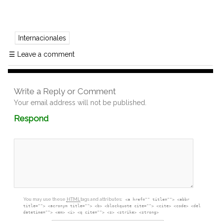
Internacionales
☰
Leave a comment
Write a Reply or Comment
Your email address will not be published.
Comment
Respond
textarea
box
You may use these
HTML
tags and attributes:
<a href="" title=""> <abbr
title=""> <acronym title=""> <b> <blockquote cite=""> <cite> <code> <del
datetime=""> <em> <i> <q cite=""> <s> <strike> <strong>