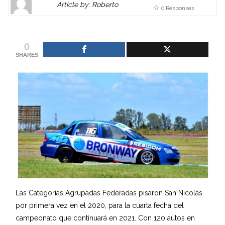
Article by: Roberto
0 Responses
Gravatar
link
is
to
shown
author
0
here.
website
SHARES
Clickable
or
link
other
to
works.
Author
admin
page.
Las Categorías Agrupadas Federadas pisaron San Nicolás
por primera vez en el 2020, para la cuarta fecha del
campeonato que continuará en 2021. Con 120 autos en