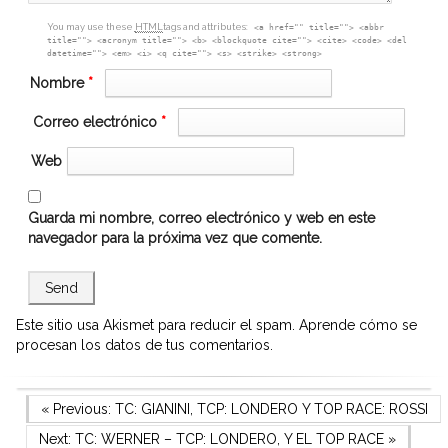
You may use these
HTML
tags and attributes:
<a href="" title=""> <abbr
title=""> <acronym title=""> <b> <blockquote cite=""> <cite> <code> <del
datetime=""> <em> <i> <q cite=""> <s> <strike> <strong>
Nombre
*
Correo electrónico
*
Web
Guarda mi nombre, correo electrónico y web en este
navegador para la próxima vez que comente.
Este sitio usa Akismet para reducir el spam.
Aprende cómo se
procesan los datos de tus comentarios.
Navegación
Previous Post
« Previous:
TC: GIANINI, TCP: LONDERO Y TOP RACE: ROSSI
Next Post
Next:
TC: WERNER – TCP: LONDERO, Y EL TOP RACE
»