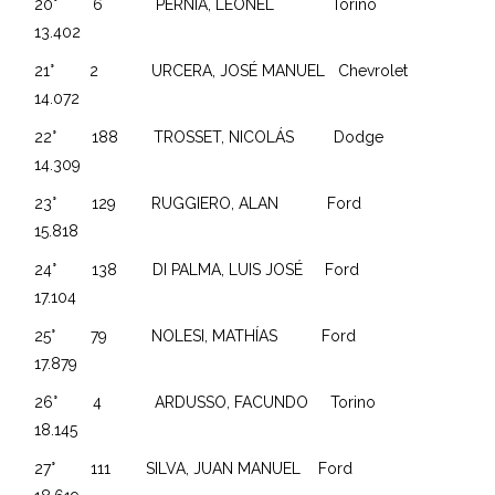
20° 6 PERNÍA, LEONEL Torino
13.402
21° 2 URCERA, JOSÉ MANUEL Chevrolet
14.072
22° 188 TROSSET, NICOLÁS Dodge
14.309
23° 129 RUGGIERO, ALAN Ford
15.818
24° 138 DI PALMA, LUIS JOSÉ Ford
17.104
25° 79 NOLESI, MATHÍAS Ford
17.879
26° 4 ARDUSSO, FACUNDO Torino
18.145
27° 111 SILVA, JUAN MANUEL Ford