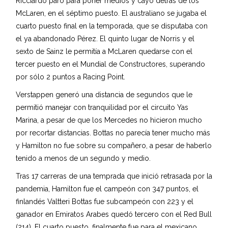
Ricciardo paró para poner medios y cayó detrás de los
McLaren, en el séptimo puesto. El australiano se jugaba el
cuarto puesto final en la temporada, que se disputaba con
el ya abandonado Pérez. El quinto lugar de Norris y el
sexto de Sainz le permitía a McLaren quedarse con el
tercer puesto en el Mundial de Constructores, superando
por sólo 2 puntos a Racing Point.
Verstappen generó una distancia de segundos que le
permitió manejar con tranquilidad por el circuito Yas
Marina, a pesar de que los Mercedes no hicieron mucho
por recortar distancias. Bottas no parecía tener mucho más
y Hamilton no fue sobre su compañero, a pesar de haberlo
tenido a menos de un segundo y medio.
Tras 17 carreras de una temprada que inició retrasada por la
pandemia, Hamilton fue el campeón con 347 puntos, el
finlandés Valtteri Bottas fue subcampeón con 223 y el
ganador en Emiratos Arabes quedó tercero con el Red Bull
(214). El cuarto puesto, finalmente fue para el mexicano