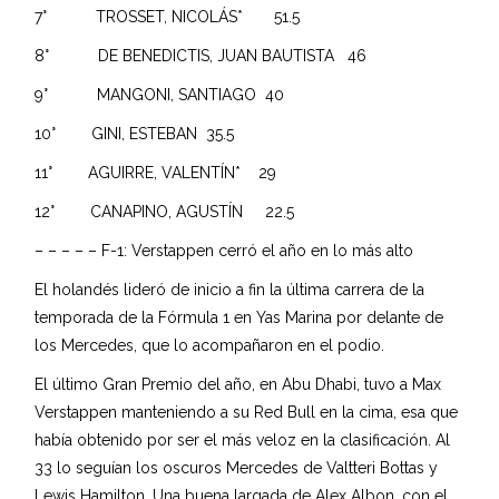
7° TROSSET, NICOLÁS* 51.5
8° DE BENEDICTIS, JUAN BAUTISTA 46
9° MANGONI, SANTIAGO 40
10° GINI, ESTEBAN 35.5
11° AGUIRRE, VALENTÍN* 29
12° CANAPINO, AGUSTÍN 22.5
– – – – – F-1: Verstappen cerró el año en lo más alto
El holandés lideró de inicio a fin la última carrera de la
temporada de la Fórmula 1 en Yas Marina por delante de
los Mercedes, que lo acompañaron en el podio.
El último Gran Premio del año, en Abu Dhabi, tuvo a Max
Verstappen manteniendo a su Red Bull en la cima, esa que
había obtenido por ser el más veloz en la clasificación. Al
33 lo seguían los oscuros Mercedes de Valtteri Bottas y
Lewis Hamilton. Una buena largada de Alex Albon, con el