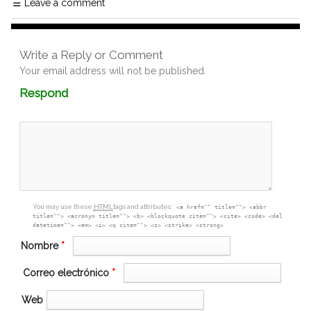
☰
Leave a comment
Write a Reply or Comment
Your email address will not be published.
Comment
Respond
textarea
box
You may use these
HTML
tags and attributes:
<a href="" title=""> <abbr
title=""> <acronym title=""> <b> <blockquote cite=""> <cite> <code> <del
datetime=""> <em> <i> <q cite=""> <s> <strike> <strong>
Nombre
*
Correo electrónico
*
Web