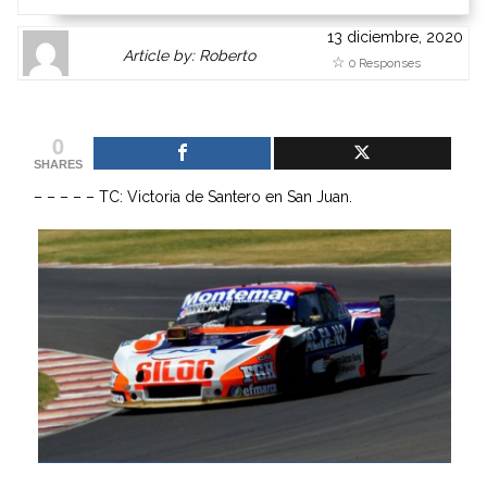
13 diciembre, 2020
Author
Authors
Article by: Roberto
0 Responses
Gravatar
link
is
to
shown
author
0
here.
website
SHARES
Clickable
or
– – – – – TC: Victoria de Santero en San Juan.
link
other
to
works.
Author
admin
page.