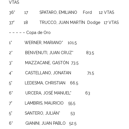
VTAS
36° 17 SPATARO, EMILIANO Ford 12 VTAS
37° 18 TRUCCO, JUAN MARTÍN Dodge 17 VTAS
– – – – – Copa de Oro
1° WERNER, MARIANO* 101.5
2° BENVENUTI, JUAN CRUZ* 83.5
3° MAZZACANE, GASTÓN 73.5
4° CASTELLANO, JONATAN 71.5
5° LEDESMA, CHRISTIAN 66.5
6° URCERA, JOSÉ MANUEL* 63
7° LAMBIRIS, MAURICIO 55.5
5° SANTERO, JULIÁN* 53
6° GIANINI, JUAN PABLO 52.5