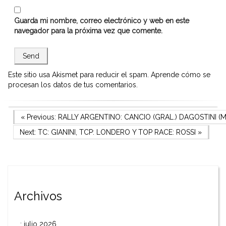
Guarda mi nombre, correo electrónico y web en este
navegador para la próxima vez que comente.
Este sitio usa Akismet para reducir el spam.
Aprende cómo se
procesan los datos de tus comentarios.
Navegación
Previous Post
« Previous:
RALLY ARGENTINO: CANCIO (GRAL.) DAGOSTINI (M
Next Post
Next:
TC: GIANINI, TCP: LONDERO Y TOP RACE: ROSSI
»
de
entradas
Archivos
julio 2026