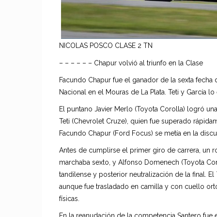
NICOLAS POSCO CLASE 2 TN
– – – – – – Chapur volvió al triunfo en la Clase
Facundo Chapur fue el ganador de la sexta fecha 
Nacional en el Mouras de La Plata. Teti y García lo
El puntano Javier Merlo (Toyota Corolla) logró u
Teti (Chevrolet Cruze), quien fue superado rápidam
Facundo Chapur (Ford Focus) se metía en la discu
Antes de cumplirse el primer giro de carrera, un 
marchaba sexto, y Alfonso Domenech (Toyota Corol
tandilense y posterior neutralización de la final. E
aunque fue trasladado en camilla y con cuello or
físicas.
En la reanudación de la competencia Santero fue 