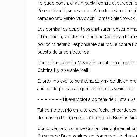
no pudo continuar al impactar contra el paredón e
Renzo Cerretti, superando a Alfredo Lestaro, Luigi
campeonato Pablo Vuyovich, Tomás Sniechowski y 
Los comisarios deportivos analizaron posteriormen
última vuelta, y determinaron que Coltrenari fue
por considerarlo responsable del toque contra Évo
puesto de la competencia.
Con esta incidencia, Vuyovich encabeza el certam
Coltrinari, y 20,5 ante Melli.
El próximo evento será el 11, 12 y 13 de diciembre
anunciado por la categoría en los días venideros.
– – – – – – – Nueva victoria porteña de Cristian Ga
Tal como ocurrió en la tercera fecha, el cordobés 
de Turismo Pista, en el autódromo de Buenos Aire
Contundente victoria de Cristian Garbiglia en el 
Gálvez» de Buenos Aires, en donde repitió el resu