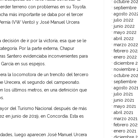
octubre 20
erder terreno con problemas en su Toyota.
septiembre
agosto 202
cha más importante se daba por el tercer
julio 2022
 Pernía (VW Vento) y José Manuel Urcera
junio 2022
mayo 2022
abril 2022
ecisión de ir por la victoria, esa que se le
marzo 2022
tegoría. Por la parte externa, Chapur
febrero 202
as Santero evidenciaba inconvenientes para
enero 2022
diciembre 2
 García en sus espejos.
noviembre 
e era la locomotora de un trencito del tercero
octubre 202
septiembre
que Urecera, el segundo del campeonato.
agosto 202
 en los últimos metros, en una definición que
julio 2021
s.
junio 2021
mayo 2021
mayor del Turismo Nacional después de más
abril 2021
z en junio de 2019, en Concordia. Esta es
marzo 2021
febrero 202
enero 2021
nidades, luego aparecen José Manuel Urcera
diciembre 