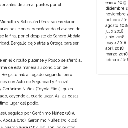
enero 2019
ortantes de sumar puntos por el
diciembre 
noviembre 
octubre 20
o Mionetto y Sebastián Pérez se enredaron
agosto 201
arias posiciones, beneficiando el avance de
julio 2018
se la final por el despiste de Sandro Abdala
junio 2018
mayo 2018
ridad, Bergallo dejó atrás a Ortega para ser
abril 2018
marzo 2018
febrero 201
 en el circuito platense y Posco se aferró al
firma de esta manera su condición de
as. Bergallo había llegado segundo, pero
nes con Auto de Seguridad y finalizó
y Gerónimo Nuñez (Toyota Etios), quien
ado, cayendo al cuarto lugar. Así las cosas,
ltimo lugar del podio.
es), seguido por Gerónimo Núñez (169),
l Abdala (130). Gerónimo Núñez (70 kilos),
y Gastón Iansa (35 kilos), son los pilotos