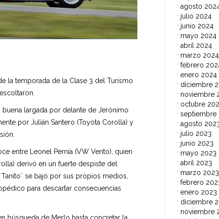
agosto 202
julio 2024
junio 2024
mayo 2024
abril 2024
marzo 2024
febrero 202
enero 2024
de la temporada de la Clase 3 del Turismo
diciembre 
 escoltaron.
noviembre 
octubre 20
na buena largada por delante de Jerónimo
septiembre
ente por Julián Santero (Toyota Corolla) y
agosto 202
julio 2023
sión.
junio 2023
roce entre Leonel Pernía (VW Vento), quien
mayo 2023
abril 2023
la) derivó en un fuerte despiste del
marzo 2023
l ¨Tanito¨ se bajó por sus propios medios,
febrero 202
topédico para descartar consecuencias
enero 2023
diciembre 
noviembre 
en búsqueda de Merlo hasta concretar la