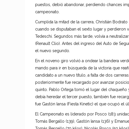
puestos, debió abandonar, perdiendo chances imp
campeonato.
Cumplida la mitad de la carrera, Christián Bodrat
cuando se disputaban el sexto lugar y perdieron v
Tedeschi. Segundos más tarde, volvía a neutralizar
(Renault Clio). Antes del ingreso del Auto de Segu
el nuevo segundo.
En el noveno giro volvió a ondear la bandera verde
mando para ir en búsqueda de la victoria que rea
candidato a un nuevo título, a falta de dos carrer
posteriormente fue recargado por avanzar posicio
quinto. Pablo Ortega tomó el lugar del chaqueño 
debía heredar el tercer puesto, también fue recarg
fue Gastón Iansa (Fiesta Kinetic) el que ocupó el ú
El Campeonato es liderado por Posco (183 unidad
Tomás Bergallo (139), Gastón Iansa (136) y Emanue
Tomás Bergallo (70 kilos), Nicolás Posco (50 kilos) 