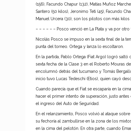
(156), Facundo Chapur (132), Matías Muñoz Marchesi
Santero (50 kilos), Jeronimo Teti (45), Facundo Ch
Manuel Urcera (30), son los pilotos con más kilos 
– – – – – – Posco venció en La Plata y va por otro t
Nicolás Posco se impuso en la sexta final de la te
punta del torneo. Ortega y Ianza lo escoltaron.
En la partida, Pablo Ortega (Fiat Argo) logró saltó
sexta fecha de la Clase 3 en el Roberto Mouras de L
encolumnó detrás del tucumano y Tomás Bergallo (
inicio tuvo Lucas Tedeschi (Etios), quien cayó desd
Cuando parecía que el Fiat se escaparía en la cima
hacer el primer intento de superación, justo ante
el ingreso del Auto de Seguridad.
En el relanzamiento, Posco volvió al ataque sobre
su fechoría al zambullirse en la zona de los mixto
en la cima del pelotón. En otra parte, cuando Ema