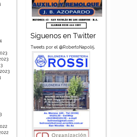
4
Siguenos en Twitter
4
Tweets por el @RobertoNapoli5.
2023
2023
23
 2023
3
3
2022
2022