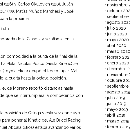
 (126) y Carlos Okulovich (120). Julián
noviembre 
octubre 20
apur (35), Matías Muñoz Marchesi y José
septiembre
para la próxima.
agosto 202
julio 2020
ítulo
junio 2020
mporada de la Clase 2 y se afianza en la
mayo 2020
abril 2020
marzo 202
 con comodidad a la punta de la final de la
febrero 202
enero 2020
a Plata. Nicolás Posco (Fiesta Kinetic) se
diciembre 2
Toyota Etios) ocupó el tercer lugar. Mal
noviembre 
e la cuarta hasta la octava posición.
octubre 201
septiembre
, el de Moreno recortó distancias hasta
agosto 201
s de que se interrumpiera la competencia con
julio 2019
junio 2019
mayo 2019
 la posición de Ortega y esta vez concluyó
abril 2019
s para poner al Kinetic del Ale Bucci Racing
marzo 2019
febrero 201
nuel Abdala (Etios) estaba avanzando varios