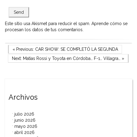
Este sitio usa Akismet para reducir el spam.
Aprende cómo se
procesan los datos de tus comentarios.
Navegación
Previous Post
« Previous:
CAR SHOW: SE COMPLETÓ LA SEGUNDA
Next Post
Next:
Matías Rossi y Toyota en Córdoba… F-1… Villagra…
»
de
entradas
Archivos
julio 2026
junio 2026
mayo 2026
abril 2026