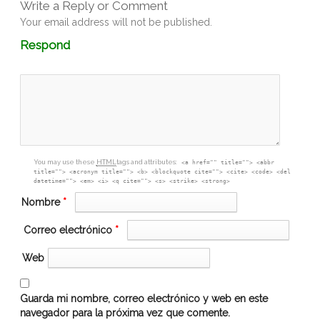
Write a Reply or Comment
Your email address will not be published.
Comment
Respond
textarea
box
You may use these
HTML
tags and attributes:
<a href="" title=""> <abbr
title=""> <acronym title=""> <b> <blockquote cite=""> <cite> <code> <del
datetime=""> <em> <i> <q cite=""> <s> <strike> <strong>
Nombre
*
Correo electrónico
*
Web
Guarda mi nombre, correo electrónico y web en este
navegador para la próxima vez que comente.