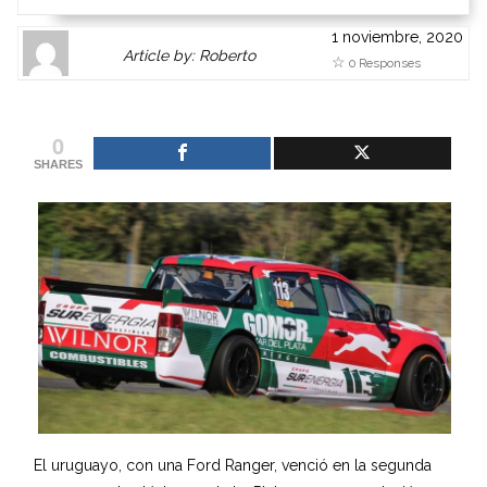
1 noviembre, 2020
Author
Authors
Article by: Roberto
0 Responses
Gravatar
link
is
to
shown
author
0
here.
website
SHARES
Clickable
or
link
other
to
works.
Author
admin
page.
El uruguayo, con una Ford Ranger, venció en la segunda