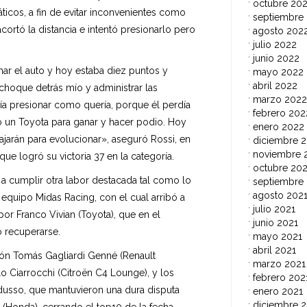
octubre 20
cos, a fin de evitar inconvenientes como
septiembre
 acortó la distancia e intentó presionarlo pero
agosto 202
julio 2022
junio 2022
ar el auto y hoy estaba diez puntos y
mayo 2022
abril 2022
hoque detrás mío y administrar las
marzo 2022
día presionar como quería, porque él perdía
febrero 202
o un Toyota para ganar y hacer podio. Hoy
enero 2022
bajarán para evolucionar», aseguró Rossi, en
diciembre 2
noviembre 
e logró su victoria 37 en la categoría.
octubre 202
 a cumplir otra labor destacada tal como lo
septiembre
agosto 202
quipo Midas Racing, con el cual arribó a
julio 2021
r Franco Vivian (Toyota), que en el
junio 2021
 recuperarse.
mayo 2021
abril 2021
otón Tomás Gagliardi Genné (Renault
marzo 2021
o Ciarrocchi (Citroën C4 Lounge), y los
febrero 202
usso, que mantuvieron una dura disputa
enero 2021
diciembre 
(Honda), cerrando el top10 de la fecha.