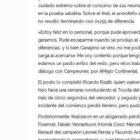
cuidado extremo sobre el consumo de sus neumáti
en la prueba sabatina. Sobre el final, el arrecifeño
no resultó, terminando con 0s255 de diferencia.
«Estoy feliz en lo personal, porque pude aprovech
ganamos. Pude escaparme cuando se produjo el c
diferencias, y si bien Canapino se vino, no me po
carga al acercarse. Me voy contento porque teng
estamos un pasito arribo del resto, pero ellos tra
diálogo con Campeones, por AM590 Continental, qu
El podio lo completó Ricardo Risatti, quien vuelve
hizo hace una semana conduciendo el Toyota del e
más de cinco segundos del vencedor, y seguido po
incidente del comienzo perdió terreno, pero pudo
Posteriormente, finalizaron en un abigarrado pel
Fluence), Fabián Yannantuoni (Honda Civic), Marcel
Renault del campeón Leonel Pernía y Facundo Ard
promediando la competencia, y Juan Manuel Silva 