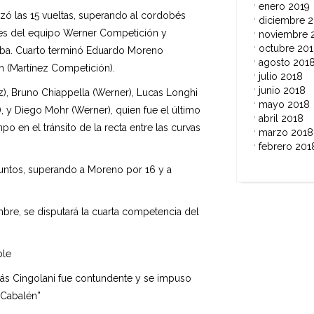
enero 2019
zó las 15 vueltas, superando al cordobés
diciembre 
tes del equipo Werner Competición y
noviembre 
octubre 20
eba. Cuarto terminó Eduardo Moreno
agosto 201
ch (Martínez Competición).
julio 2018
junio 2018
z), Bruno Chiappella (Werner), Lucas Longhi
mayo 2018
, y Diego Mohr (Werner), quien fue el último
abril 2018
po en el tránsito de la recta entre las curvas
marzo 2018
febrero 201
untos, superando a Moreno por 16 y a
bre, se disputará la cuarta competencia del
ble
ás Cingolani fue contundente y se impuso
 Cabalén”