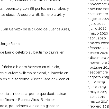
noviembre 
l campeonato y con 88 puntos en su haber, y
octubre 20
septiembre
se ubican Ardusso, a 36; Santero, a 46, y
agosto 202
julio 2020
junio 2020
 Juan Gálvez» de la ciudad de Buenos Aires,
mayo 2020
abril 2020
marzo 202
 Jorge Barrio
febrero 202
ge Barrio celebró su bautismo triunfal en
enero 2020
diciembre 2
noviembre 
Piñeiro e Isidoro Vezzaro en el inicio,
octubre 201
septiembre
 en el automovilismo nacional, al hacerlo en
agosto 201
lló en el autódromo «Oscar Cabalén», con el
julio 2019
junio 2019
mayo 2019
ncia a ir de cola, por lo que debía cuidar
abril 2019
e Pinamar, Buenos Aires, Barrio, en
marzo 2019
podio, por primera vez como ganador.
febrero 201