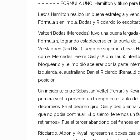
– – – – – – FORMULA UNO: Hamilton y título para
Lewis Hamilton realizó un buena estrategia y ven
Fórmula 1 en Imola. Bottas y Ricciardo lo escoltar
Valtteri Bottas (Mercedes) tuvo una buena largad
Fórmula 1, logrando establecerse en la punta de 
Verstappen (Red Bull) luego de superar a Lewis H
con el Mercedes. Pierre Gasly (Alpha Tauri) inten
bloquearlo y le impidió acelerar por la parte inter
izquierda, el australiano Daniel Ricierdo (Renault) 
posición.
Un incidente entre Sebastian Vettel (Ferrari) y Kev
primera vuelta provocó un trompo en el auto del 
deportivos. En el décimo giro, Gasly debió entrar
que no podía continuar: «Lo siento, tenemos un f
retirarnos». Fue el tercer abandono del francés en
Ricciardo, Albon y Kvyat ingresaron a boxes casi