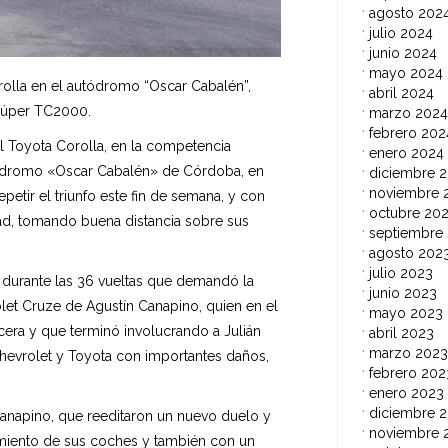
agosto 202
julio 2024
junio 2024
mayo 2024
rolla en el autódromo “Oscar Cabalén”,
abril 2024
Súper TC2000.
marzo 2024
febrero 202
l Toyota Corolla, en la competencia
enero 2024
ódromo «Oscar Cabalén» de Córdoba, en
diciembre 
noviembre 
etir el triunfo este fin de semana, y con
octubre 20
dad, tomando buena distancia sobre sus
septiembre
agosto 202
julio 2023
 durante las 36 vueltas que demandó la
junio 2023
let Cruze de Agustín Canapino, quien en el
mayo 2023
cera y que terminó involucrando a Julián
abril 2023
marzo 2023
hevrolet y Toyota con importantes daños,
febrero 202
enero 2023
diciembre 
 Canapino, que reeditaron un nuevo duelo y
noviembre 
miento de sus coches y también con un