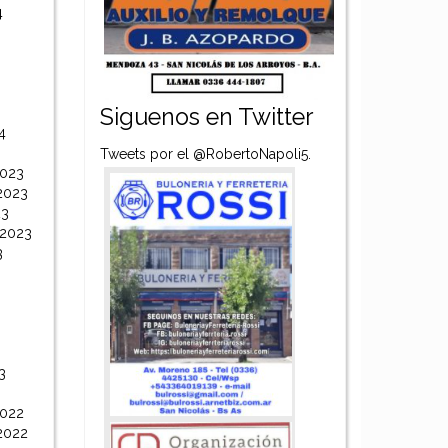
4
Siguenos en Twitter
4
Tweets por el @RobertoNapoli5.
2023
2023
23
 2023
3
3
2022
2022