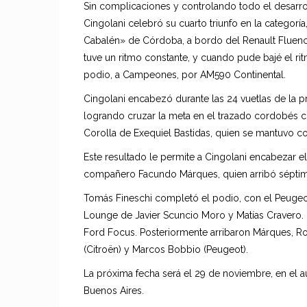
Sin complicaciones y controlando todo el desarr
Cingolani celebró su cuarto triunfo en la categor
Cabalén» de Córdoba, a bordo del Renault Fluen
tuve un ritmo constante, y cuando pude bajé el rit
podio, a Campeones, por AM590 Continental.
Cingolani encabezó durante las 24 vuetlas de la 
logrando cruzar la meta en el trazado cordobés
Corolla de Exequiel Bastidas, quien se mantuvo co
Este resultado le permite a Cingolani encabezar 
compañero Facundo Márques, quien arribó séptimo
Tomás Fineschi completó el podio, con el Peugeo
Lounge de Javier Scuncio Moro y Matías Cravero.
Ford Focus. Posteriormente arribaron Márques, Ro
(Citroën) y Marcos Bobbio (Peugeot).
La próxima fecha será el 29 de noviembre, en el
Buenos Aires.