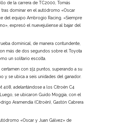
ollo de la carrera de TC2000, Tomás
ía, tras dominar en el autódromo «Oscar
ce del equipo Ambrogio Racing. «Siempre
mo», expresó el nuevejuliense al bajar del
prueba dominical, de manera contundente,
 con más de dos segundos sobre el Toyota
mo un solitario escolta.
el certamen con 151 puntos, superando a su
 y se ubica a seis unidades del ganador.
t 408, adelantándose a los Citroën C4
 Luego, se ubicaron Guido Moggia, con el
drigo Aramendía (Citroën), Gastón Cabrera
 autódromo «Oscar y Juan Gálvez» de