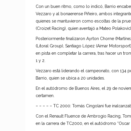
Con un buen ritmo, como lo indicó, Barrio encabe
Vezzaro y al bonaerense Piñeiro, ambos integran
quienes se mantuvieron como escoltas de la pru
(Croizet Racing), quien aventajó a Mateo Polakovi
Posteriormente finalizaron Ayrton Chorne (Martíne
(Litoral Group), Santiago López (Aimar Motorsport)
en pista en completar la carrera, tras hacer un trom
1 y 2.
Vezzaro está liderando el campeonato, con 134 p
Barrio, quien se ubica a 20 unidades.
En el autódromo de Buenos Aires, el 29 de noviem
certamen.
– – – – – TC 2000: Tomás Cingolani fue inalcanza
Con el Renault Fluence de Ambrogio Racing, Tom
en la carrera de TC2000, en el autódromo “Oscar