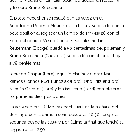
del TC Mouras en La Plata. Segundo quedó Ian Reutemann
y tercero Bruno Boccanera.
El piloto necochense resultó el más veloz en el
Autódromo Roberto Mouras de La Plata y se quedó con la
pole position al registrar un tiempo de 1m34s926 con el
Ford del equipo Memo Corse. El santafesino Ian
Reutemann (Dodge) quedó a 50 centésimas del poleman y
Bruno Boccanera (Chevrolet) se quedó con el tercer lugar,
a 78 centésimas.
Facundo Chapur (Ford), Agustín Martínez (Ford), Iván
Ramos (Torino), Rudi Bundziak (Ford), Otto Fritzler (Ford),
Nicolás Ghirardi (Ford) y Matías Frano (Ford) completaron
las primeras diez posiciones.
La actividad del TC Mouras continuará en la mañana del
domingo con la primera serie desde las 10.30, luego la
segunda desde las 10.55 y por último la final que tendrá su
largada a las 12.50.