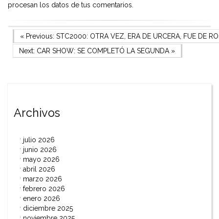
procesan los datos de tus comentarios.
Navegación
Previous Post
« Previous:
STC2000: OTRA VEZ, ERA DE URCERA, FUE DE RO
Next Post
Next:
CAR SHOW: SE COMPLETÓ LA SEGUNDA
»
de
entradas
Archivos
julio 2026
junio 2026
mayo 2026
abril 2026
marzo 2026
febrero 2026
enero 2026
diciembre 2025
noviembre 2025