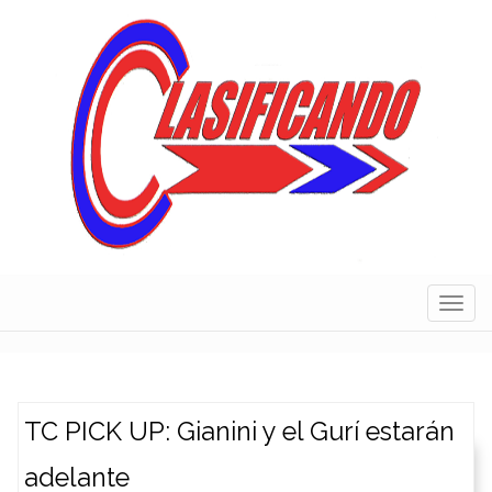
Skip
to
content
Navig
TC PICK UP: Gianini y el Gurí estarán
adelante