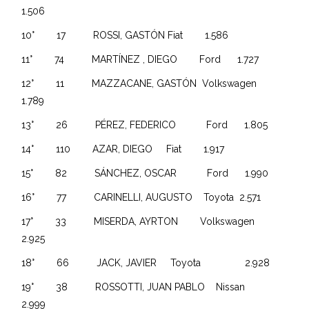
1.506
10° 17 ROSSI, GASTÓN Fiat 1.586
11° 74 MARTÍNEZ , DIEGO Ford 1.727
12° 11 MAZZACANE, GASTÓN Volkswagen
1.789
13° 26 PÉREZ, FEDERICO Ford 1.805
14° 110 AZAR, DIEGO Fiat 1.917
15° 82 SÁNCHEZ, OSCAR Ford 1.990
16° 77 CARINELLI, AUGUSTO Toyota 2.571
17° 33 MISERDA, AYRTON Volkswagen
2.925
18° 66 JACK, JAVIER Toyota 2.928
19° 38 ROSSOTTI, JUAN PABLO Nissan
2.999