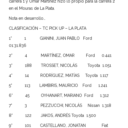
carrera 1 y Omar Martínez hizo lo propio para la carrera 2
en el Mouras de La Plata.
Nota en desarrollo…
CLASIFICACIÓN – TC PICK UP – LA PLATA
1° 1 GIANINI, JUAN PABLO Ford
01:31.836
2° 4 MARTÍNEZ, OMAR Ford 0.441
3° 188 TROSSET, NICOLÁS Toyota 1.051
4° 14 RODRÍGUEZ, MATÍAS Toyota 1.117
5° 113 LAMBIRIS, MAURICIO Ford 1.241
6° 45 OYHANART, MARIANO Ford 1.312
7° 3 PEZZUCCHI, NICOLÁS Nissan 1.318
8° 122 JAKOS, ANDRÉS Toyota 1.500
9° 101 CASTELLANO, JONATAN Fiat