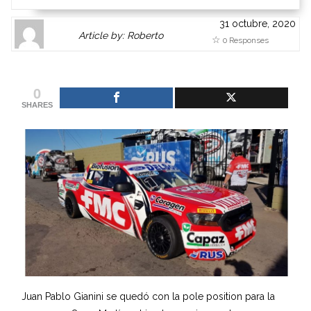
31 octubre, 2020
Author
Authors
Article by: Roberto
0 Responses
Gravatar
link
is
to
shown
author
0
here.
website
SHARES
Clickable
or
link
other
to
works.
Author
admin
page.
Juan Pablo Gianini se quedó con la pole position para la