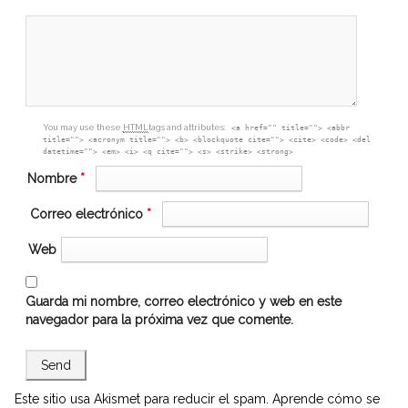
box
You may use these
HTML
tags and attributes:
<a href="" title=""> <abbr
title=""> <acronym title=""> <b> <blockquote cite=""> <cite> <code> <del
datetime=""> <em> <i> <q cite=""> <s> <strike> <strong>
Nombre
*
Correo electrónico
*
Web
Guarda mi nombre, correo electrónico y web en este
navegador para la próxima vez que comente.
Este sitio usa Akismet para reducir el spam.
Aprende cómo se