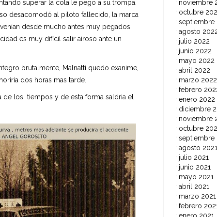
entando superar la cola le pego a su trompa.
noviembre 
octubre 20
so desacomodó al piloto fallecido, la marca
septiembre
ue venían desde mucho antes muy pegados
agosto 202
idad es muy difícil salir airoso ante un
julio 2022
junio 2022
mayo 2022
tegro brutalmente, Malnatti quedo exanime,
abril 2022
riria dos horas mas tarde.
marzo 2022
febrero 202
a de los tiempos y de esta forma saldria el
enero 2022
diciembre 2
noviembre 
octubre 202
septiembre
agosto 202
julio 2021
junio 2021
mayo 2021
abril 2021
marzo 2021
febrero 202
enero 2021