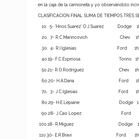
en la caja de la camioneta y yo observándolo incr
CLASIFICACION FINAL SUMA DE TIEMPOS TRES SE
1o. 5- ‘Hnos.Suarez’ O.J.Suarez Dodge 1h.41m
2o. 7- R.C.Marincovich Chev. 1h.42m
3o. 4- R.I.Iglesias Ford 1h.43m.1
4o.19- F.C.Espinosa Torino 1h.46m.
5o.21- R.O.Rodriguez Chev. 1h,41m.
6o.20- H.A.Dana Ford 1h.44m.3
7o. 3- J.C.Iglesias Ford 1h.44m.
8o.29- H.E.Lepiane Dodge 1h.37m.
9o.28- J.Cao Lopez Ford 1h.43m.
10o.18- R.Miguez Dodge 1h.21m.4
11o.30- E.R.Bravi Ford 1h.13m.11