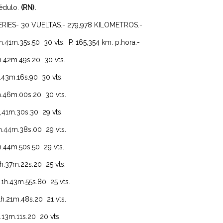
édulo.
(RN).
RIES- 30 VUELTAS.- 279,978 KILOMETROS.-
.35s.50 30 vts. P. 165,354 km. p.hora.-
.49s.20 30 vts.
6s.90 30 vts.
00s.20 30 vts.
30s.30 29 vts.
8s.00 29 vts.
50s.50 29 vts.
22s.20 25 vts.
55s.80 25 vts.
8s.20 21 vts.
s.20 20 vts.