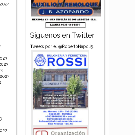
 2024
4
Siguenos en Twitter
4
Tweets por el @RobertoNapoli5.
2023
2023
23
 2023
3
3
2022