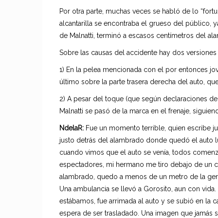
Por otra parte, muchas veces se habló de lo “fortu
alcantarilla se encontraba el grueso del público, y
de Malnatti, terminó a escasos centímetros del al
Sobre las causas del accidente hay dos versiones 
1) En la pelea mencionada con el por entonces jo
último sobre la parte trasera derecha del auto, qu
2) A pesar del toque (que según declaraciones de
Malnatti se pasó de la marca en el frenaje, siguie
NdelaR:
Fue un momento terrible, quien escribe j
justo detrás del alambrado donde quedó el auto 
cuando vimos que el auto se venía, todos comenza
espectadores, mi hermano me tiro debajo de un ca
alambrado, quedo a menos de un metro de la gente
Una ambulancia se llevó a Gorosito, aun con vida
estábamos, fue arrimada al auto y se subió en la caj
espera de ser trasladado. Una imagen que jamás s