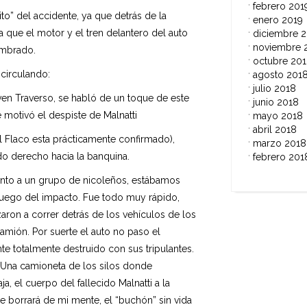
febrero 201
ito” del accidente, ya que detrás de la
enero 2019
a que el motor y el tren delantero del auto
diciembre 
noviembre 
ambrado.
octubre 20
circulando:
agosto 201
julio 2018
ven Traverso, se habló de un toque de este
junio 2018
e motivó el despiste de Malnatti
mayo 2018
abril 2018
l Flaco esta prácticamente confirmado),
marzo 2018
ndo derecho hacia la banquina.
febrero 201
unto a un grupo de nicoleños, estábamos
luego del impacto. Fue todo muy rápido,
ron a correr detrás de los vehículos de los
mión. Por suerte el auto no paso el
 totalmente destruido con sus tripulantes.
. Una camioneta de los silos donde
a, el cuerpo del fallecido Malnatti a la
e borrará de mi mente, el “buchón” sin vida