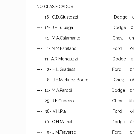
NO CLASIFICADOS
—- 16- C.D.Giustozzi Dodge 0h.44m.
—- 12- J.F.Luluaga Dodge 0h,52m.
—- 41- M.A.Calamante Chev. 0h.46m.
—- 1- N.M.Estefano Ford 0h.36m,5
—- 11- A.R.Monguzzi Dodge 0h.33m.
—- 2- H.L.Gradassi Ford 0h.33m.
—- 8- J.E.Martinez Boero Chev, 0h.34
—- 14- M.A.Parodi Dodge 0h.35m.
—- 25- J.E.Cupeiro Chev. 0h.40m.
—- 38- V.H.Pla Ford 0h.16m.
—- 10- C.H.Malnatti Dodge 0h.10m
—- 9- J.M.Traverso Ford 0h.10m.