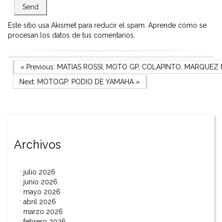
Este sitio usa Akismet para reducir el spam.
Aprende cómo se
procesan los datos de tus comentarios.
Navegación
Previous Post
« Previous:
MATIAS ROSSI, MOTO GP, COLAPINTO, MARQUEZ
Next Post
Next:
MOTOGP: PODIO DE YAMAHA
»
de
entradas
Archivos
julio 2026
junio 2026
mayo 2026
abril 2026
marzo 2026
febrero 2026