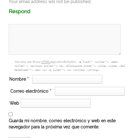
Your email address will not be published.
Comment
Respond
textarea
box
You may use these
HTML
tags and attributes:
<a href="" title=""> <abbr
title=""> <acronym title=""> <b> <blockquote cite=""> <cite> <code> <del
datetime=""> <em> <i> <q cite=""> <s> <strike> <strong>
Nombre
*
Correo electrónico
*
Web
Guarda mi nombre, correo electrónico y web en este
navegador para la próxima vez que comente.