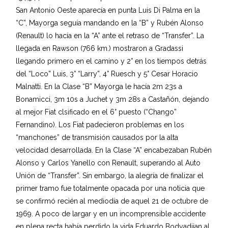
San Antonio Oeste aparecía en punta Luis Di Palma en la
“C”, Mayorga seguía mandando en la “B” y Rubén Alonso
(Renault) lo hacía en la “A” ante el retraso de “Transfer”. La
llegada en Rawson (766 km.) mostraron a Gradassi
llegando primero en el camino y 2° en los tiempos detrás
del “Loco” Luis, 3° “Larry”, 4° Ruesch y 5° Cesar Horacio
Malnatti. En la Clase “B” Mayorga le hacía 2m 23s a
Bonamicci, 3m 10s a Juchet y 3m 28s a Castañón, dejando
al mejor Fiat clsificado en el 6° puesto (“Chango”
Fernandino). Los Fiat padecieron problemas en los
“manchones” de transmisión causados por la alta
velocidad desarrollada. En la Clase “A” encabezaban Rubén
Alonso y Carlos Yanello con Renault, superando al Auto
Unión de “Transfer”. Sin embargo, la alegría de finalizar el
primer tramo fue totalmente opacada por una noticia que
se confirmó recién al mediodía de aquel 21 de octubre de
1969. A poco de largar y en un incomprensible accidente
en plena recta había perdido la vida Eduardo Bodyadjian al