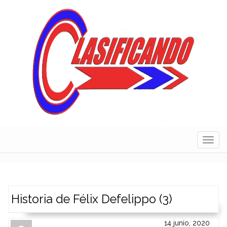
Skip
to
content
Navig
Historia de Félix Defelippo (3)
14 junio, 2020
Author
Authors