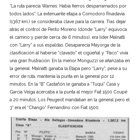
“La ruta parecía Warnes. Había fierros desparramados por
todos lados”. La extenuante etapa a Comodoro Rivadavia
(1367 km.) se consideraba clave para la carrera. Tras dejar
atrás el control de Perito Moreno (donde “Larry” equivoca
el camino y pierde cerca de 6 minutos), era líder Malnatti
con “Larry” a sus espaldas. Desaparecía Mayorga de la
clasificación al haberse “clavado” el cigüeñal y “Paco” vivía
una gran frustración. En la menor Monguzzi se afianzaba en
la general. Malnatti ganaba la Etapa pero “Larry”, pese a su
error de ruta, mantenía la punta en la general por 12
minutos. En la “B” Castañón le ganaba a “Tuqui” Casá y
García Veiga acercaba a la punta al mejor Fiat 1500 Coupé
a 20 minutos. Los Peugeot mandaban en la general pero el
3° era el “Chango” Fernandino con Fiat 1500.