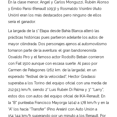
En la clase menor, Angel y Carlos Monguzzi, Rubén Alonso
y Emilio Parisi (Renault 1093) y Rosmaldo Visintini (Auto
Unión) eran los más destacados pero ninguno de ellos
sería el ganador.
La largada de la 1° Etapa desde Bahía Blanca alteró las
prácticas históricas pues partieron adelante los autos de
mayor cilindrada. Dos personajes ajenos al automovilismo
tomaron parte de la aventura: el gran bandoneonista
Osvaldo Piro y el famoso actor Rodolfo Bebán corrieron
con Fiat 1500 aunque con escasa suerte. Al paso por
Carmen de Patagones (262 km. de la largada), en un
esperado “festival de la velocidad”, Hector Gradassi
superaba a los Torino del equipo oficial con una media de
212,913 km/h, siendo 2° Luis Rubén Di Palma y 3° “Larry”,
estos dos con autos del equipo oficial de IKA-Renault. En
la “B” punteaba Francisco Mayorga (404) a 178 km/h y en la
“A” los hacía “Transfer” (Pino Areán) con Auto Unión a
154,344 km/h superando por un minuto a los Renault. Por