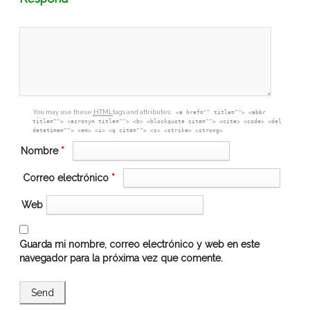
textarea
box
You may use these
HTML
tags and attributes:
<a href="" title=""> <abbr
title=""> <acronym title=""> <b> <blockquote cite=""> <cite> <code> <del
datetime=""> <em> <i> <q cite=""> <s> <strike> <strong>
Nombre
*
Correo electrónico
*
Web
Guarda mi nombre, correo electrónico y web en este
navegador para la próxima vez que comente.