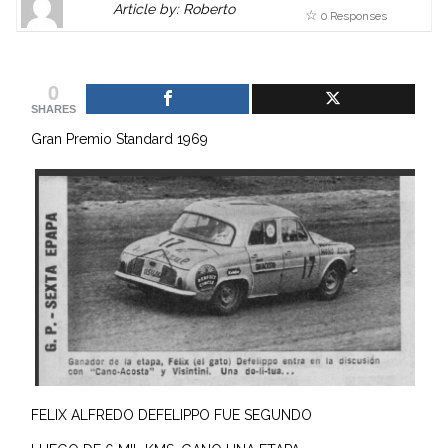
Article by: Roberto
0 Responses
Gravatar
link
is
to
shown
author
0
here.
website
SHARES
Clickable
or
Gran Premio Standard 1969
link
other
to
works.
Author
admin
page.
FELIX ALFREDO DEFELIPPO FUE SEGUNDO