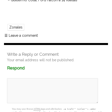
– Guillermo Colla, Ford Falcon a 14 vueltas
Zonales
☰
Leave a comment
Write a Reply or Comment
Your email address will not be published.
Comment
Respond
textarea
box
You may use these
HTML
tags and attributes:
<a href="" title=""> <abbr