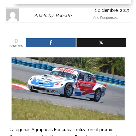
1 diciembre, 2019
Author
Authors
Article by: Roberto
0 Responses
Gravatar
link
is
to
shown
author
0
here.
website
SHARES
Clickable
or
link
other
to
works.
Author
admin
page.
Categorías Agrupadas Federadas relizaron el premio