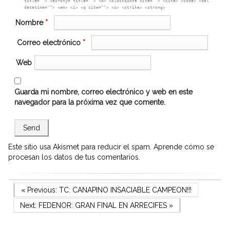
title=""> <acronym title=""> <b> <blockquote cite=""> <cite> <code> <del
datetime=""> <em> <i> <q cite=""> <s> <strike> <strong>
Nombre
*
Correo electrónico
*
Web
Guarda mi nombre, correo electrónico y web en este
navegador para la próxima vez que comente.
Este sitio usa Akismet para reducir el spam.
Aprende cómo se
procesan los datos de tus comentarios.
Navegación
Previous Post
« Previous:
TC: CANAPINO INSACIABLE CAMPEON!!!
Next Post
Next:
FEDENOR: GRAN FINAL EN ARRECIFES
»
de