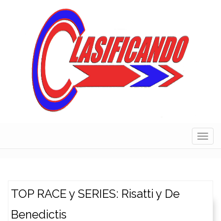
Skip
to
content
Navig
TOP RACE y SERIES: Risatti y De
Benedictis