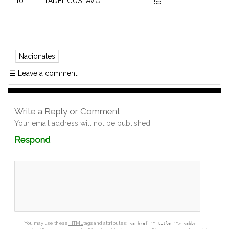
10 TADEI, GUSTAVO 55
Nacionales
☰
Leave a comment
Write a Reply or Comment
Your email address will not be published.
Comment
Respond
textarea
box
You may use these
HTML
tags and attributes:
<a href="" title=""> <abbr