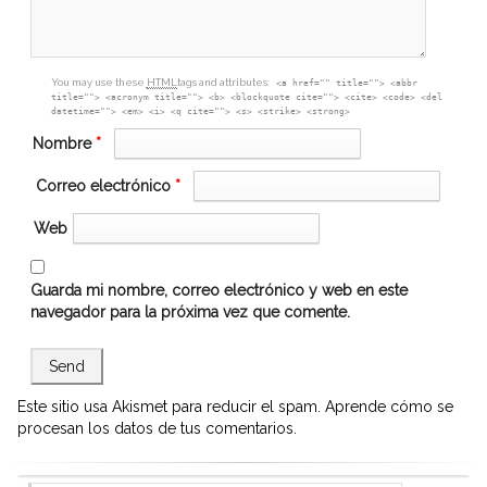
You may use these
HTML
tags and attributes:
<a href="" title=""> <abbr
title=""> <acronym title=""> <b> <blockquote cite=""> <cite> <code> <del
datetime=""> <em> <i> <q cite=""> <s> <strike> <strong>
Nombre
*
Correo electrónico
*
Web
Guarda mi nombre, correo electrónico y web en este
navegador para la próxima vez que comente.
Este sitio usa Akismet para reducir el spam.
Aprende cómo se
procesan los datos de tus comentarios.