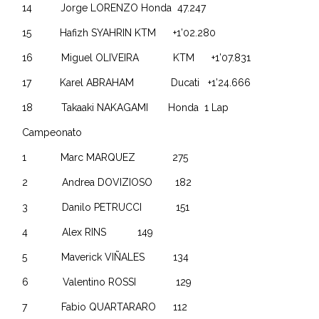
14 Jorge LORENZO Honda 47.247
15 Hafizh SYAHRIN KTM +1’02.280
16 Miguel OLIVEIRA KTM +1’07.831
17 Karel ABRAHAM Ducati +1’24.666
18 Takaaki NAKAGAMI Honda 1 Lap
Campeonato
1 Marc MARQUEZ 275
2 Andrea DOVIZIOSO 182
3 Danilo PETRUCCI 151
4 Alex RINS 149
5 Maverick VIÑALES 134
6 Valentino ROSSI 129
7 Fabio QUARTARARO 112