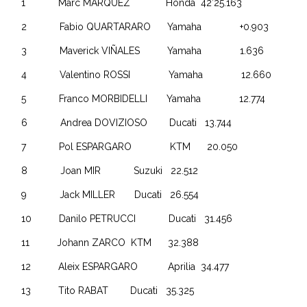
1 Marc MARQUEZ Honda 42’25.163
2 Fabio QUARTARARO Yamaha +0.903
3 Maverick VIÑALES Yamaha 1.636
4 Valentino ROSSI Yamaha 12.660
5 Franco MORBIDELLI Yamaha 12.774
6 Andrea DOVIZIOSO Ducati 13.744
7 Pol ESPARGARO KTM 20.050
8 Joan MIR Suzuki 22.512
9 Jack MILLER Ducati 26.554
10 Danilo PETRUCCI Ducati 31.456
11 Johann ZARCO KTM 32.388
12 Aleix ESPARGARO Aprilia 34.477
13 Tito RABAT Ducati 35.325