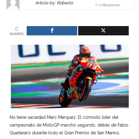
Article by: Roberto
0 Responses
Gravatar
link
is
to
shown
author
0
here.
website
SHARES
Clickable
or
link
other
to
works.
Author
admin
page.
No tiene saciedad Marc Márquez. El cómodo líder del
campeonato de MotoGP marchó segundo, detrás de Fabio
Quartararo durante todo el Gran Premio de San Marino,