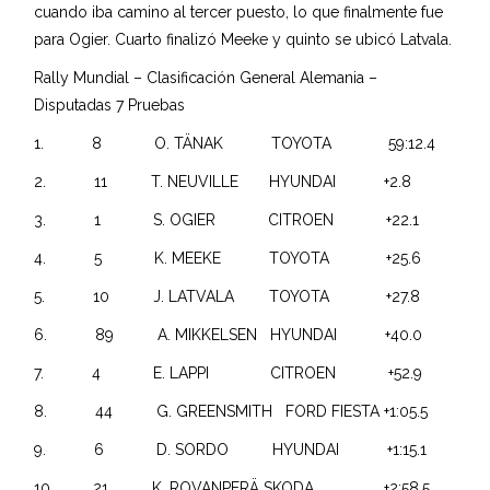
cuando iba camino al tercer puesto, lo que finalmente fue
para Ogier. Cuarto finalizó Meeke y quinto se ubicó Latvala.
Rally Mundial – Clasificación General Alemania –
Disputadas 7 Pruebas
1. 8 O. TÄNAK TOYOTA 59:12.4
2. 11 T. NEUVILLE HYUNDAI +2.8
3. 1 S. OGIER CITROEN +22.1
4. 5 K. MEEKE TOYOTA +25.6
5. 10 J. LATVALA TOYOTA +27.8
6. 89 A. MIKKELSEN HYUNDAI +40.0
7. 4 E. LAPPI CITROEN +52.9
8. 44 G. GREENSMITH FORD FIESTA +1:05.5
9. 6 D. SORDO HYUNDAI +1:15.1
10. 21 K. ROVANPERÄ SKODA +2:58.5