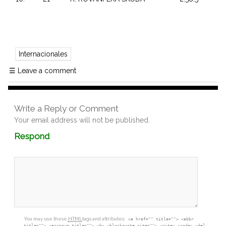
Internacionales
☰
Leave a comment
Write a Reply or Comment
Your email address will not be published.
Comment
Respond
textarea
box
You may use these
HTML
tags and attributes:
<a href="" title=""> <abbr
title=""> <acronym title=""> <b> <blockquote cite=""> <cite> <code> <del