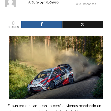
Article by: Roberto
0 Responses
Gravatar
link
is
to
shown
author
0
here.
website
SHARES
Clickable
or
link
other
to
works.
Author
admin
page.
El puntero del campeonato cerró el viernes mandando en