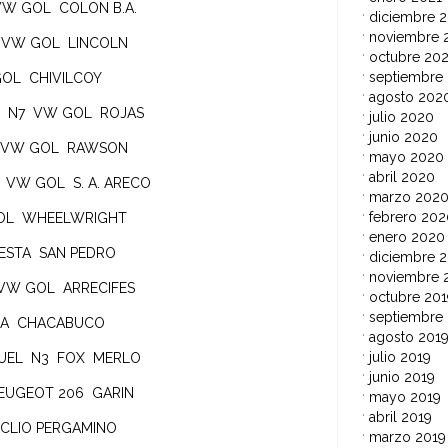
VW GOL COLON B.A.
diciembre 
noviembre 
 VW GOL LINCOLN
octubre 20
septiembre
 GOL CHIVILCOY
agosto 202
I) N7 VW GOL ROJAS
julio 2020
junio 2020
7 VW GOL RAWSON
mayo 2020
abril 2020
 VW GOL S. A. ARECO
marzo 202
febrero 202
 GOL WHEELWRIGHT
enero 2020
IESTA SAN PEDRO
diciembre 2
noviembre 
 VW GOL ARRECIFES
octubre 201
septiembre
IZA CHACABUCO
agosto 201
julio 2019
GUEL N3 FOX MERLO
junio 2019
PEUGEOT 206 GARIN
mayo 2019
abril 2019
3 CLIO PERGAMINO
marzo 2019