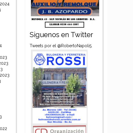
 2024
4
Siguenos en Twitter
4
Tweets por el @RobertoNapoli5.
2023
2023
23
 2023
3
3
2022