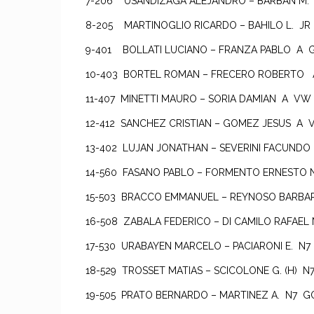
7-206 USANDIZAGA ALEJANDRO – BARBAN M.
8-205 MARTINOGLIO RICARDO – BAHILO L. JR
9-401 BOLLATI LUCIANO – FRANZA PABLO A
10-403 BORTEL ROMAN – FRECERO ROBERTO
11-407 MINETTI MAURO – SORIA DAMIAN A V
12-412 SANCHEZ CRISTIAN – GOMEZ JESUS A
13-402 LUJAN JONATHAN – SEVERINI FACUND
14-560 FASANO PABLO – FORMENTO ERNESTO 
15-503 BRACCO EMMANUEL – REYNOSO BARB
16-508 ZABALA FEDERICO – DI CAMILO RAFAE
17-530 URABAYEN MARCELO – PACIARONI E. N7
18-529 TROSSET MATIAS – SCICOLONE G. (H) 
19-505 PRATO BERNARDO – MARTINEZ A. N7