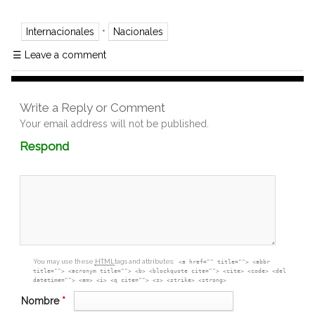
•
Internacionales
Nacionales
☰
Leave a comment
Write a Reply or Comment
Your email address will not be published.
Comment
Respond
textarea
box
You may use these
HTML
tags and attributes:
<a href="" title=""> <abbr
title=""> <acronym title=""> <b> <blockquote cite=""> <cite> <code> <del
datetime=""> <em> <i> <q cite=""> <s> <strike> <strong>
Nombre
*