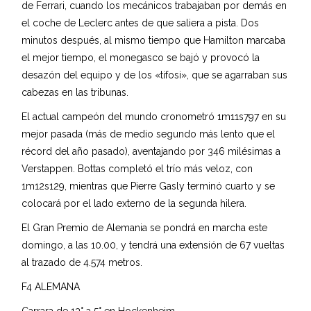
de Ferrari, cuando los mecánicos trabajaban por demás en
el coche de Leclerc antes de que saliera a pista. Dos
minutos después, al mismo tiempo que Hamilton marcaba
el mejor tiempo, el monegasco se bajó y provocó la
desazón del equipo y de los «tifosi», que se agarraban sus
cabezas en las tribunas.
El actual campeón del mundo cronometró 1m11s797 en su
mejor pasada (más de medio segundo más lento que el
récord del año pasado), aventajando por 346 milésimas a
Verstappen. Bottas completó el trío más veloz, con
1m12s129, mientras que Pierre Gasly terminó cuarto y se
colocará por el lado externo de la segunda hilera.
El Gran Premio de Alemania se pondrá en marcha este
domingo, a las 10.00, y tendrá una extensión de 67 vueltas
al trazado de 4.574 metros.
F4 ALEMANA
Carrara de 13° a 5° en Hockenheim