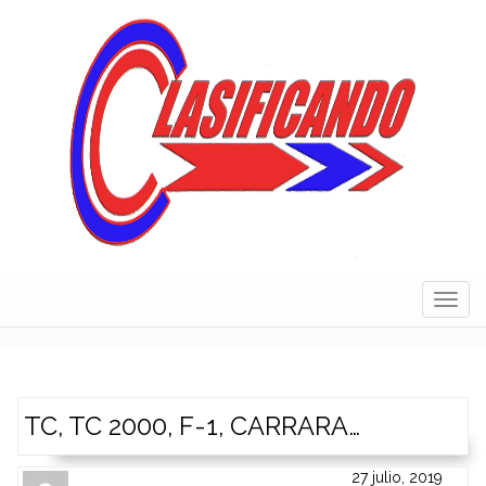
Skip
to
content
Navig
TC, TC 2000, F-1, CARRARA…
27 julio, 2019
Author
Authors