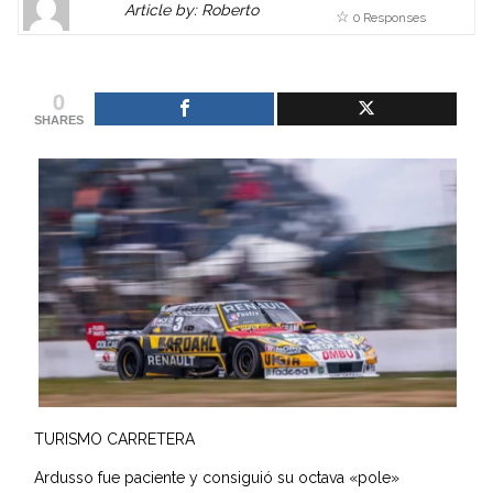
Article by: Roberto
0 Responses
Gravatar
link
is
to
shown
author
0
here.
website
SHARES
Clickable
or
link
other
to
works.
Author
admin
page.
TURISMO CARRETERA
Ardusso fue paciente y consiguió su octava «pole»