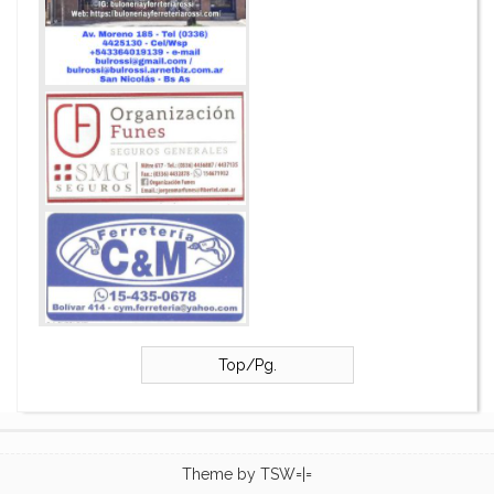
Top/Pg.
Theme by
TSW=|=