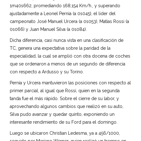
1m40s662, promediando 168,154 Km/h., y superando
ajustadamente a Leonel Pernía (a 0s045), el lider del
campeonato José Manuel Urcera (a 0s053), Matías Rossi (a
0s066) y Juan Manuel Silva (a 0s084).
Dicha diferencia, casi nunca vista en una clasificación de
TC, genera una expectativa sobre la paridad de la
especialidad, la cual se amplió con otra docena de coches
que se ordenaron a menos de un segundo de diferencia
con respecto a Ardusso y su Torino.
Pernía y Urcera mantuvieron las posiciones con respecto al
primer parcial, al igual que Rossi, quien en la segunda
tanda fue el más rápido. Sobre el cierre de su labor, y
aprovechando algunos cambios que realizó en su auto,
Silva pudo avanzar y quedar quinto, exponiendo un
interesante rendimiento de su Ford para el domingo.
Luego se ubicaron Christian Ledesma, ya a 456/1000,
seguido por Mariano Werner, quien realizó un trompo en