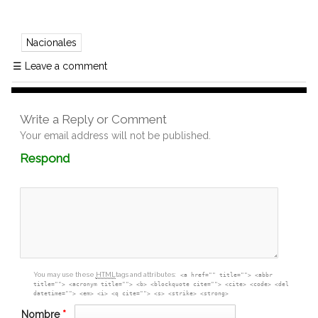
Nacionales
☰
Leave a comment
Write a Reply or Comment
Your email address will not be published.
Comment
Respond
textarea
box
You may use these
HTML
tags and attributes:
<a href="" title=""> <abbr
title=""> <acronym title=""> <b> <blockquote cite=""> <cite> <code> <del
datetime=""> <em> <i> <q cite=""> <s> <strike> <strong>
Nombre
*