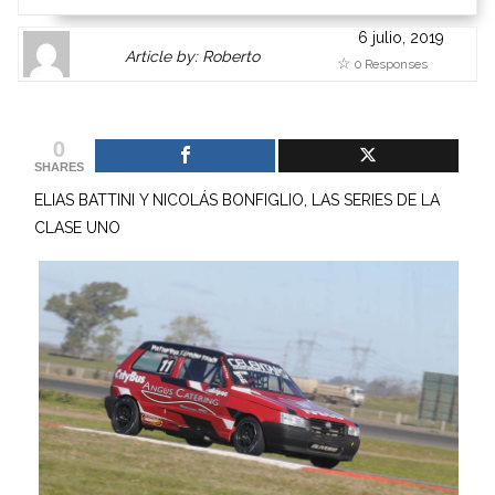
6 julio, 2019
Author
Authors
Article by: Roberto
0 Responses
Gravatar
link
is
to
shown
author
0
here.
website
SHARES
Clickable
or
ELIAS BATTINI Y NICOLÁS BONFIGLIO, LAS SERIES DE LA
link
other
CLASE UNO
to
works.
Author
admin
page.