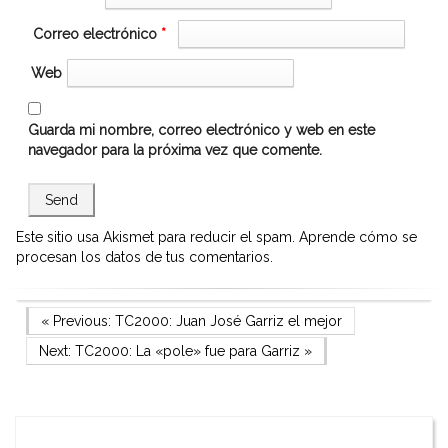
Correo electrónico
*
Web
Guarda mi nombre, correo electrónico y web en este
navegador para la próxima vez que comente.
Este sitio usa Akismet para reducir el spam.
Aprende cómo se
procesan los datos de tus comentarios.
Navegación
Previous Post
« Previous:
TC2000: Juan José Garriz el mejor
Next Post
Next:
TC2000: La «pole» fue para Garriz
»
de
entradas