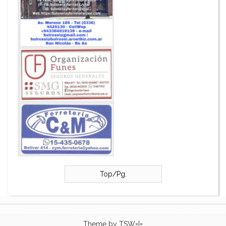
Top/Pg.
Theme by
TSW=|=