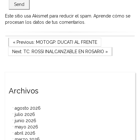
Este sitio usa Akismet para reducir el spam.
Aprende cómo se
procesan los datos de tus comentarios.
Navegación
Previous Post
« Previous:
MOTOGP: DUCATI AL FRENTE
Next Post
Next:
TC: ROSSI INALCANZABLE EN ROSARIO
»
de
entradas
Archivos
agosto 2026
julio 2026
junio 2026
mayo 2026
abril 2026
marzo 2026