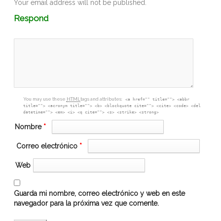
Your email address will not be published.
Comment
Respond
textarea
box
You may use these
HTML
tags and attributes:
<a href="" title=""> <abbr
title=""> <acronym title=""> <b> <blockquote cite=""> <cite> <code> <del
datetime=""> <em> <i> <q cite=""> <s> <strike> <strong>
Nombre
*
Correo electrónico
*
Web
Guarda mi nombre, correo electrónico y web en este
navegador para la próxima vez que comente.