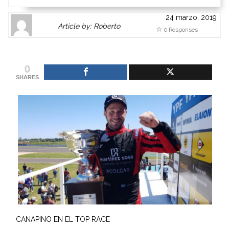
24 marzo, 2019
Author
Authors
Article by: Roberto
0 Responses
Gravatar
link
is
to
shown
author
0
here.
website
SHARES
Clickable
or
link
other
to
works.
Author
admin
page.
CANAPINO EN EL TOP RACE