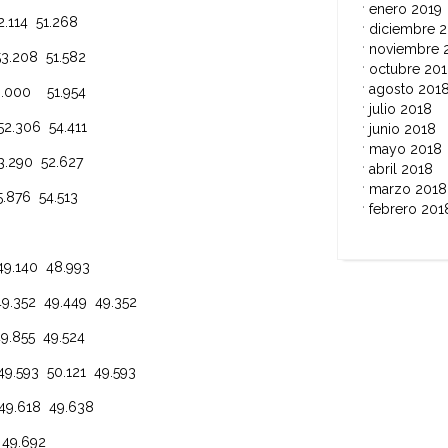
enero 2019
4 51.268
diciembre 
noviembre 
08 51.582
octubre 20
agosto 201
00 51.954
julio 2018
06 54.411
junio 2018
mayo 2018
90 52.627
abril 2018
marzo 2018
76 54.513
febrero 201
40 48.993
2 49.449 49.352
55 49.524
3 50.121 49.593
618 49.638
9.692