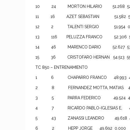
10 24 MORTON HILARIO 51.268 52.11
11 16 AZET SEBASTIAN 51.582 53.2
12 2 TALENTI SERGIO 51.954 0.0
13 116 PELUZZA FRANCO 52.306 52.3
14 46 MARENCO DARIO 52.627 53.2
15 36 CRISTOFARO HERNAN 54.513 55.8
TC 850 – ENTRENAMIENTO
1 6 CHAPARRO FRANCO 48.993 49.1
2 8 FERNANDEZ MOTTA, MATIAS 49.35
3 5 PARRA FEDERICO 49.524 49.8
4 7 RICARDO PABLO-IGLESIAS E, 49.59
5 43 ZANASSI LEANDRO 49.618 49.
6 2 HEPP JORGE 49.692 0.000 4