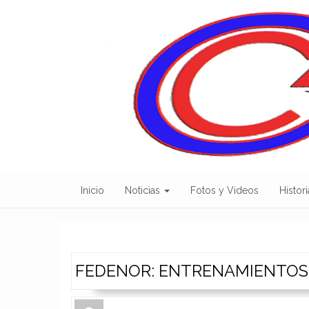
Skip
to
content
Inicio
Noticias
Fotos y Videos
Histori
FEDENOR: ENTRENAMIENTOS
Author
Authors