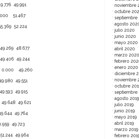
76 49.991
noviembre 
octubre 20
00 51.467
septiembre
agosto 202
69 52.224
julio 2020
junio 2020
mayo 2020
69 48.677
abril 2020
marzo 202
406 49.244
febrero 202
enero 2020
000 49.260
diciembre 2
noviembre 
80 49.551
octubre 201
93 49.915
septiembre
agosto 201
48 49.621
julio 2019
junio 2019
44 49.764
mayo 2019
abril 2019
59 49.723
marzo 2019
44 49.964
febrero 201