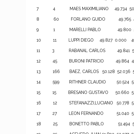
7 4 MAES MAXIMILIANO 49.734 50.18
8 60 FORLANO GUIDO 49.765 49.7
9 1 MARELLI PABLO 49.800 50.6
10 11 LUPPI DIEGO 49.827 0.000 49
11 3 RABANAL CARLOS 49.841 50.1
12 45 BURONI PATRICIO 49.864 49.8
13 166 BAEZ, CARLOS 50.128 52.036 5
14 599 RITHNER CLAUDIO 50.524 51.7
15 15 BRESANO GUSTAVO 50.660 50.
16 12 STEFANAZZI,LUCIANO 50.778 50.
17 27 LEON FERNANDO 51.040 52.5
18 25 BONETTO PABLO 51.494 51.9