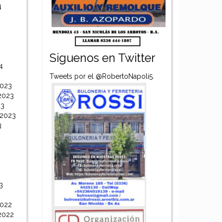
4
Siguenos en Twitter
4
Tweets por el @RobertoNapoli5.
2023
2023
23
 2023
3
3
2022
2022