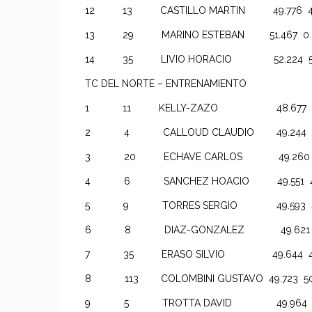
12 13 CASTILLO MARTIN 49.776 49.7
13 29 MARINO ESTEBAN 51.467 0.0
14 35 LIVIO HORACIO 52.224 55.3
TC DEL NORTE – ENTRENAMIENTO
1 11 KELLY-ZAZO 48.677 49.2
2 4 CALLOUD CLAUDIO 49.244 49.
3 20 ECHAVE CARLOS 49.260 0.
4 6 SANCHEZ HOACIO 49.551 49.9
5 9 TORRES SERGIO 49.593 49.5
6 8 DIAZ-GONZALEZ 49.621 49.6
7 35 ERASO SILVIO 49.644 49.6
8 113 COLOMBINI GUSTAVO 49.723 50.9
9 5 TROTTA DAVID 49.964 51.2