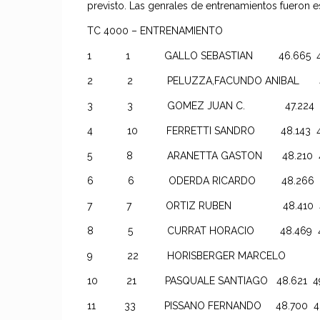
previsto. Las genrales de entrenamientos fueron es
TC 4000 – ENTRENAMIENTO
1 1 GALLO SEBASTIAN 46.665 46.6
2 2 PELUZZA,FACUNDO ANIBAL 47.217
3 3 GOMEZ JUAN C. 47.224 47.2
4 10 FERRETTI SANDRO 48.143 48.1
5 8 ARANETTA GASTON 48.210 49.8
6 6 ODERDA RICARDO 48.266 48.
7 7 ORTIZ RUBEN 48.410 48.6
8 5 CURRAT HORACIO 48.469 48.4
9 22 HORISBERGER MARCELO 48.579
10 21 PASQUALE SANTIAGO 48.621 49.
11 33 PISSANO FERNANDO 48.700 48.