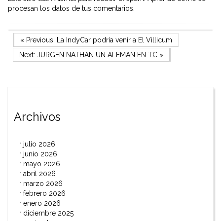
procesan los datos de tus comentarios.
Navegación
Previous Post
« Previous:
La IndyCar podría venir a El Villicum
Next Post
Next:
JURGEN NATHAN UN ALEMAN EN TC
»
de
entradas
Archivos
julio 2026
junio 2026
mayo 2026
abril 2026
marzo 2026
febrero 2026
enero 2026
diciembre 2025