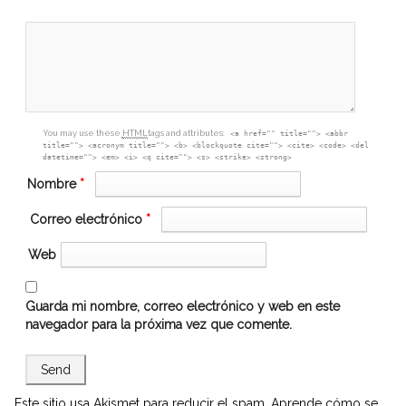
textarea
box
You may use these
HTML
tags and attributes:
<a href="" title=""> <abbr
title=""> <acronym title=""> <b> <blockquote cite=""> <cite> <code> <del
datetime=""> <em> <i> <q cite=""> <s> <strike> <strong>
Nombre
*
Correo electrónico
*
Web
Guarda mi nombre, correo electrónico y web en este
navegador para la próxima vez que comente.
Este sitio usa Akismet para reducir el spam.
Aprende cómo se