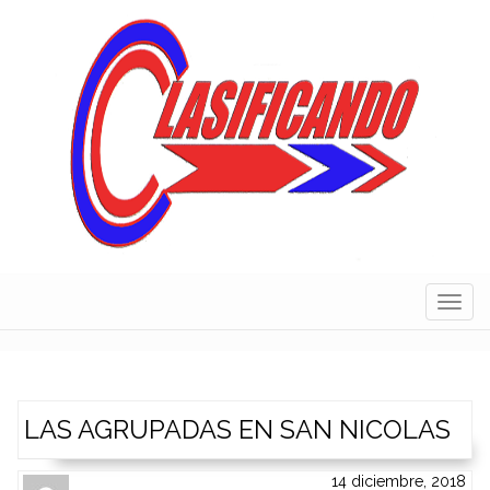
Skip
to
content
Navig
LAS AGRUPADAS EN SAN NICOLAS
14 diciembre, 2018
Author
Authors