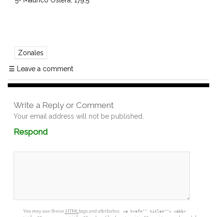
Zonales
☰
Leave a comment
Write a Reply or Comment
Your email address will not be published.
Comment
Respond
textarea
box
You may use these
HTML
tags and attributes:
<a href="" title=""> <abbr