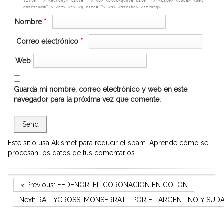
title=""> <acronym title=""> <b> <blockquote cite=""> <cite> <code> <del
datetime=""> <em> <i> <q cite=""> <s> <strike> <strong>
Nombre
*
Correo electrónico
*
Web
Guarda mi nombre, correo electrónico y web en este
navegador para la próxima vez que comente.
Este sitio usa Akismet para reducir el spam.
Aprende cómo se
procesan los datos de tus comentarios.
Navegación
Previous Post
« Previous:
FEDENOR: EL CORONACION EN COLON
Next Post
Next:
RALLYCROSS: MONSERRATT POR EL ARGENTINO Y SUD
de