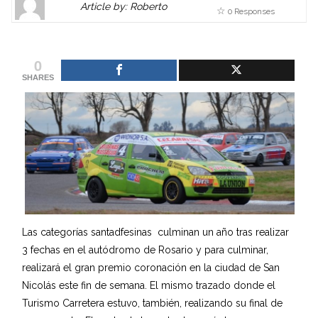
Article by: Roberto
0 Responses
Gravatar
link
is
to
shown
author
0
here.
website
SHARES
Clickable
or
link
other
to
works.
Author
admin
page.
Las categorías santadfesinas culminan un año tras realizar
3 fechas en el autódromo de Rosario y para culminar,
realizará el gran premio coronación en la ciudad de San
Nicolás este fin de semana. El mismo trazado donde el
Turismo Carretera estuvo, también, realizando su final de