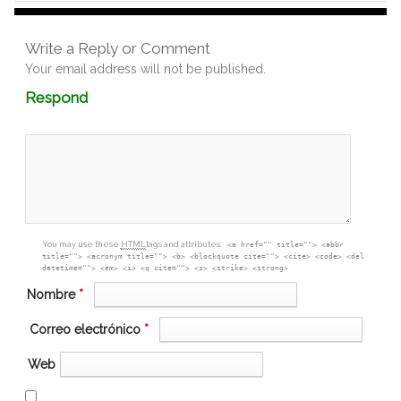
Write a Reply or Comment
Your email address will not be published.
Comment
Respond
textarea
box
You may use these
HTML
tags and attributes:
<a href="" title=""> <abbr
title=""> <acronym title=""> <b> <blockquote cite=""> <cite> <code> <del
datetime=""> <em> <i> <q cite=""> <s> <strike> <strong>
Nombre
*
Correo electrónico
*
Web