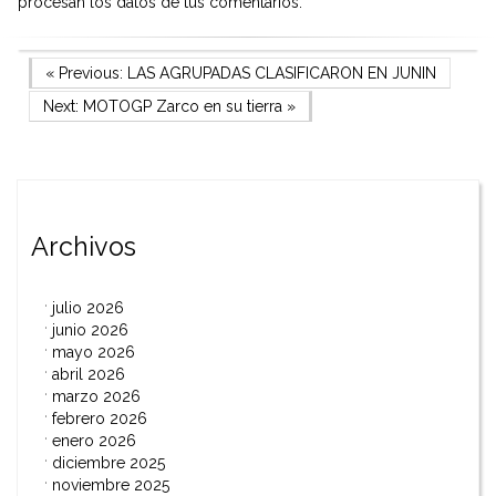
procesan los datos de tus comentarios.
Navegación
Previous Post
« Previous:
LAS AGRUPADAS CLASIFICARON EN JUNIN
Next Post
Next:
MOTOGP Zarco en su tierra
»
de
entradas
Archivos
julio 2026
junio 2026
mayo 2026
abril 2026
marzo 2026
febrero 2026
enero 2026
diciembre 2025
noviembre 2025