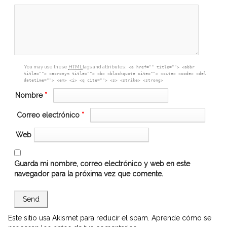
box
You may use these
HTML
tags and attributes:
<a href="" title=""> <abbr
title=""> <acronym title=""> <b> <blockquote cite=""> <cite> <code> <del
datetime=""> <em> <i> <q cite=""> <s> <strike> <strong>
Nombre
*
Correo electrónico
*
Web
Guarda mi nombre, correo electrónico y web en este
navegador para la próxima vez que comente.
Este sitio usa Akismet para reducir el spam.
Aprende cómo se