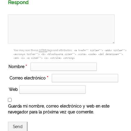
Comment
Respond
textarea
box
You may use these
HTML
tags and attributes:
<a href="" title=""> <abbr title="">
<acronym title=""> <b> <blockquote cite=""> <cite> <code> <del datetime="">
<em> <i> <q cite=""> <s> <strike> <strong>
Nombre
*
Correo electrónico
*
Web
Guarda mi nombre, correo electrónico y web en este
navegador para la próxima vez que comente.