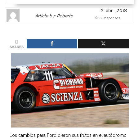
21 abril, 2018
Author
Authors
Article by: Roberto
0 Responses
Gravatar
link
is
to
shown
author
0
here.
website
SHARES
Clickable
or
link
other
to
works.
Author
admin
page.
Los cambios para Ford dieron sus frutos en el autódromo