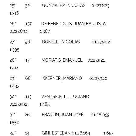
25° 32 GONZÁLEZ, NICOLÁS 01:27.823
1.316
26° 157 DE BENEDICTIS, JUAN BAUTISTA
01:27.894 1.387
27° 98 BONELLI, NICOLÁS 01:27.902
1.395
28° 17 MORIATIS, EMANUEL 01:27.921
1.414
29° 68 WERNER, MARIANO 01:27.940
1.433
30° 113 VENTRICELLI , LUCIANO
01:27.992 1.485
31° 26 EBARLÍN, JUAN JOSÉ 01:28.059
1.552
32° 14 GINI, ESTEBAN 01:28.164 1.657