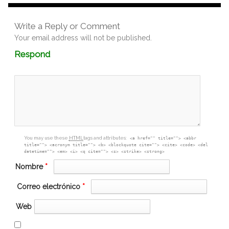
Write a Reply or Comment
Your email address will not be published.
Comment
Respond
textarea
box
You may use these
HTML
tags and attributes:
<a href="" title=""> <abbr
title=""> <acronym title=""> <b> <blockquote cite=""> <cite> <code> <del
datetime=""> <em> <i> <q cite=""> <s> <strike> <strong>
Nombre
*
Correo electrónico
*
Web