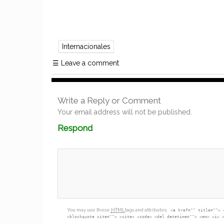
Internacionales
☰
Leave a comment
Write a Reply or Comment
Your email address will not be published.
Comment
Respond
textarea
box
You may use these
HTML
tags and attributes:
<a href="" title=""> 
<blockquote cite=""> <cite> <code> <del datetime=""> <em> <i> 