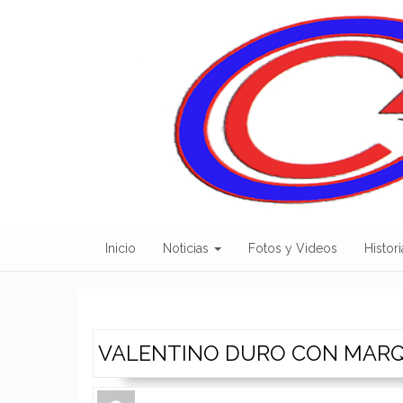
Skip
to
content
Inicio
Noticias
Fotos y Videos
Histori
VALENTINO DURO CON MAR
Author
Authors