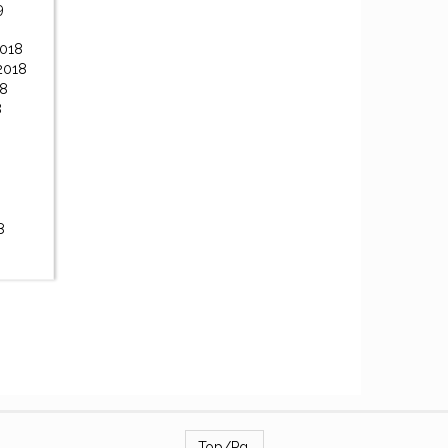
9
2018
2018
18
8
8
Top/Pg.