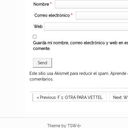
Nombre
*
Correo electrónico
*
Web
Guarda mi nombre, correo electrónico y web en es
comente.
Este sitio usa Akismet para reducir el spam.
Aprende 
comentarios.
Navegación
Previous Post
Next Po
« Previous:
F 1: OTRA PARA VETTEL
Next:
WT
de
entradas
Theme by
TSW=|=