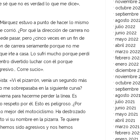
noviembre 
ue sé que no es verdad lo que me dice»,
octubre 20
septiembre
agosto 202
s Márquez estuvo a punto de hacer lo mismo
julio 2022
 corrió. ¿Por qué la dirección de carrera no
junio 2022
ede pasar, pero ¿cinco veces en un fin de
mayo 2022
abril 2022
ión de carrera seriamente porque no me
marzo 2022
 que irte a casa. Lo sufrí mucho porque perdí
febrero 202
ntro divertido luchar con él porque
enero 2022
gresivo… Corre sucio».
diciembre 2
noviembre 
ta: «Vi el pizarrón, venía un segundo más
octubre 202
no me sobrepasaba en la siguiente curva?
septiembre
agosto 202
ierna para hacerme perder la línea. Es
julio 2021
o respeto por él. Esto es peligroso. ¿Por
junio 2021
lo mejor del motociclismo. Ha destrozado
mayo 2021
o vi su nombre en la pizarra. Te quiere
abril 2021
marzo 2021
os hemos sido agresivos y nos hemos
febrero 202
enero 2021