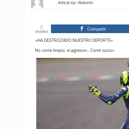
Article by: Roberto
Gravatar
link
is
to
shown
author
0
here.
website
Compartir
SHARES
Clickable
or
«HA DESTROZADO NUESTRO DEPORTE»
link
other
to
works.
No corre limpio, ni agresivo… Corre sucio».
Author
admin
page.