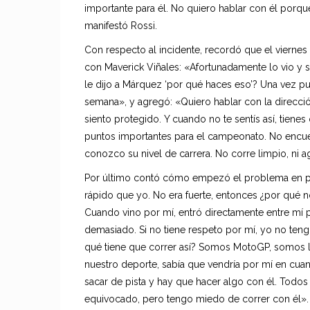
importante para él. No quiero hablar con él porq
manifestó Rossi.
Con respecto al incidente, recordó que el vierne
con Maverick Viñales: «Afortunadamente lo vio y se
le dijo a Márquez ‘por qué haces eso’? Una vez pu
semana», y agregó: «Quiero hablar con la direcc
siento protegido. Y cuando no te sentís así, tienes
puntos importantes para el campeonato. No encue
conozco su nivel de carrera. No corre limpio, ni a
Por último contó cómo empezó el problema en pis
rápido que yo. No era fuerte, entonces ¿por qué 
Cuando vino por mí, entró directamente entre mí p
demasiado. Si no tiene respeto por mí, yo no teng
qué tiene que correr así? Somos MotoGP, somos 
nuestro deporte, sabía que vendría por mí en cuant
sacar de pista y hay que hacer algo con él. Tod
equivocado, pero tengo miedo de correr con él».