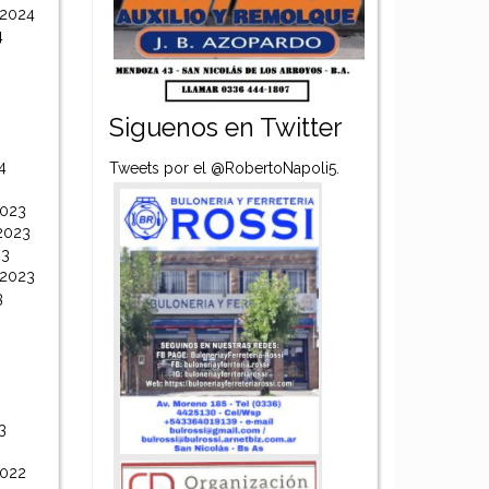
 2024
4
Siguenos en Twitter
4
Tweets por el @RobertoNapoli5.
2023
2023
23
 2023
3
3
2022