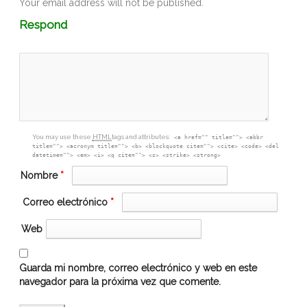
Your email address will not be published.
Comment
Respond
textarea
box
You may use these
HTML
tags and attributes:
<a href="" title=""> <abbr
title=""> <acronym title=""> <b> <blockquote cite=""> <cite> <code> <del
datetime=""> <em> <i> <q cite=""> <s> <strike> <strong>
Nombre
*
Correo electrónico
*
Web
Guarda mi nombre, correo electrónico y web en este
navegador para la próxima vez que comente.