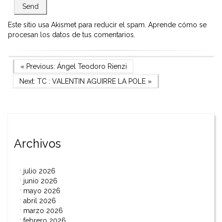
Este sitio usa Akismet para reducir el spam.
Aprende cómo se
procesan los datos de tus comentarios.
Navegación
Previous Post
« Previous:
Ángel Teodoro Rienzi
Next Post
Next:
TC : VALENTIN AGUIRRE LA POLE
»
de
entradas
Archivos
julio 2026
junio 2026
mayo 2026
abril 2026
marzo 2026
febrero 2026