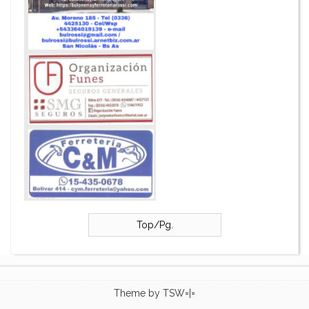
Top/Pg.
Theme by
TSW=|=