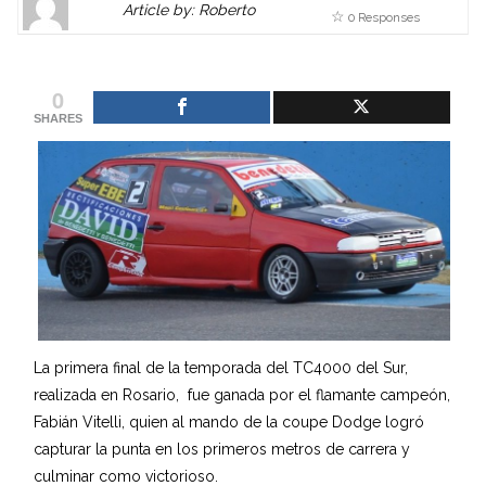
Article by: Roberto
0 Responses
Gravatar
link
is
to
shown
author
0
here.
website
SHARES
Clickable
or
link
other
to
works.
Author
admin
page.
La primera final de la temporada del TC4000 del Sur,
realizada en Rosario, fue ganada por el flamante campeón,
Fabián Vitelli, quien al mando de la coupe Dodge logró
capturar la punta en los primeros metros de carrera y
culminar como victorioso.