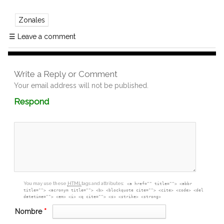
Zonales
☰
Leave a comment
Write a Reply or Comment
Your email address will not be published.
Comment
Respond
textarea
box
You may use these
HTML
tags and attributes:
<a href="" title=""> <abbr
title=""> <acronym title=""> <b> <blockquote cite=""> <cite> <code> <del
datetime=""> <em> <i> <q cite=""> <s> <strike> <strong>
Nombre
*