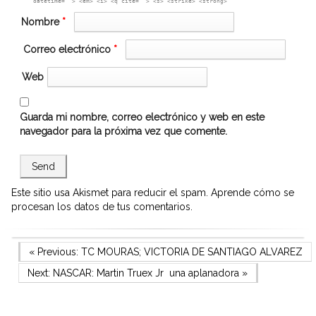
datetime=""> <em> <i> <q cite=""> <s> <strike> <strong>
Nombre
*
Correo electrónico
*
Web
Guarda mi nombre, correo electrónico y web en este
navegador para la próxima vez que comente.
Este sitio usa Akismet para reducir el spam.
Aprende cómo se
procesan los datos de tus comentarios.
Navegación
Previous Post
« Previous:
TC MOURAS; VICTORIA DE SANTIAGO ALVAREZ
Next Post
Next:
NASCAR: Martin Truex Jr una aplanadora
»
de
entradas