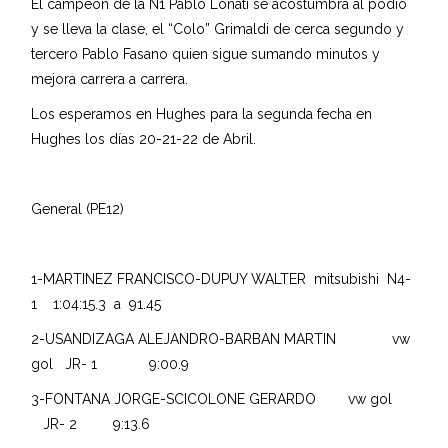
El campeón de la N1 Pablo Lonati se acostumbra al podio
y se lleva la clase, el “Colo” Grimaldi de cerca segundo y
tercero Pablo Fasano quien sigue sumando minutos y
mejora carrera a carrera.
Los esperamos en Hughes para la segunda fecha en
Hughes los días 20-21-22 de Abril.
General (PE12)
1-MARTINEZ FRANCISCO-DUPUY WALTER mitsubishi N4-
1 1:04:15.3 a 91.45
2-USANDIZAGA ALEJANDRO-BARBAN MARTIN vw
gol JR- 1 9:00.9
3-FONTANA JORGE-SCICOLONE GERARDO vw gol
JR- 2 9:13.6