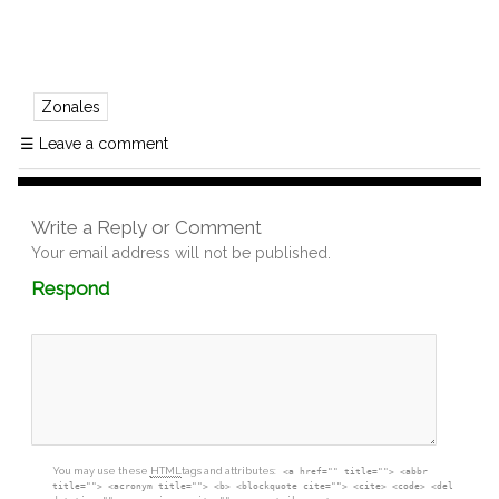
Zonales
☰
Leave a comment
Write a Reply or Comment
Your email address will not be published.
Comment
Respond
textarea
box
You may use these
HTML
tags and attributes:
<a href="" title=""> <abbr
title=""> <acronym title=""> <b> <blockquote cite=""> <cite> <code> <del