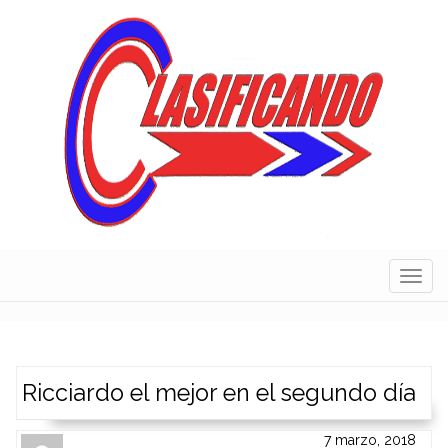
Skip
to
content
Navig
Ricciardo el mejor en el segundo día
7 marzo, 2018
Author
Authors