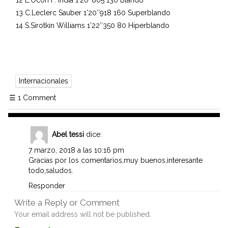
12 E.Ocon F. India 1’20″805 130 Blando
13 C.Leclerc Sauber 1’20″918 160 Superblando
14 S.Sirotkin Williams 1’22″350 80 Hiperblando
Internacionales
☰
1 Comment
Abel tessi
dice:
7 marzo, 2018 a las 10:16 pm
Gracias por los comentarios,muy buenos,interesante
todo,saludos.
Responder
Write a Reply or Comment
Your email address will not be published.