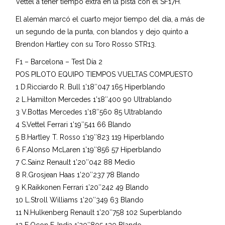
Vettel a tener tiempo extra en la pista con el SF17H.
El alemán marcó el cuarto mejor tiempo del día, a más de
un segundo de la punta, con blandos y dejo quinto a
Brendon Hartley con su Toro Rosso STR13.
F1 – Barcelona – Test Día 2
POS PILOTO EQUIPO TIEMPOS VUELTAS COMPUESTO
1 D.Ricciardo R. Bull 1’18″047 165 Hiperblando
2 L.Hamilton Mercedes 1’18″400 90 Ultrablando
3 V.Bottas Mercedes 1’18″560 85 Ultrablando
4 S.Vettel Ferrari 1’19″541 66 Blando
5 B.Hartley T. Rosso 1’19″823 119 Hiperblando
6 F.Alonso McLaren 1’19″856 57 Hiperblando
7 C.Sainz Renault 1’20″042 88 Medio
8 R.Grosjean Haas 1’20″237 78 Blando
9 K.Raikkonen Ferrari 1’20″242 49 Blando
10 L.Stroll Williams 1’20″349 63 Blando
11 N.Hulkenberg Renault 1’20″758 102 Superblando