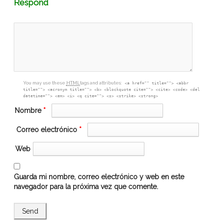
Comment
Respond
textarea
box
You may use these
HTML
tags and attributes:
<a href="" title=""> <abbr
title=""> <acronym title=""> <b> <blockquote cite=""> <cite> <code> <del
datetime=""> <em> <i> <q cite=""> <s> <strike> <strong>
Nombre
*
Correo electrónico
*
Web
Guarda mi nombre, correo electrónico y web en este
navegador para la próxima vez que comente.