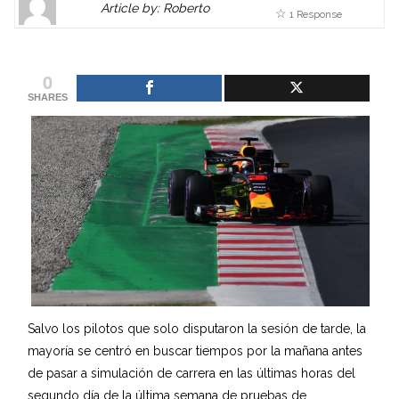
Article by: Roberto
1 Response
Gravatar
link
is
to
shown
author
0
here.
website
SHARES
Clickable
or
link
other
to
works.
Author
admin
page.
Salvo los pilotos que solo disputaron la sesión de tarde, la
mayoría se centró en buscar tiempos por la mañana antes
de pasar a simulación de carrera en las últimas horas del
segundo día de la última semana de pruebas de