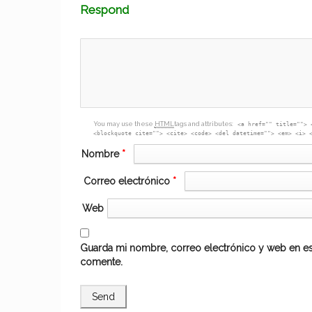
Comment
Respond
textarea
box
You may use these
HTML
tags and attributes:
<a href="" title=""> 
<blockquote cite=""> <cite> <code> <del datetime=""> <em> <i> 
Nombre
*
Correo electrónico
*
Web
Guarda mi nombre, correo electrónico y web en es
comente.