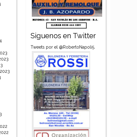
4
Siguenos en Twitter
4
Tweets por el @RobertoNapoli5.
2023
2023
23
 2023
3
3
2022
2022