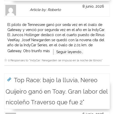
Author
Authors
8 junio, 2026
Article by: Roberto
Gravatar
link
is
to
shown
author
El piloto de Tennessee ganó por sexta vez en el óvalo de
here.
website
Gateway y venció por segunda vez en el año en la IndyCar.
Clickable
or
El Juncos Hollinger destacó con el cuarto puesto de Rinus
link
other
VeeKay. Josef Newgarden se quedó con la novena cita del
to
works.
año de la IndyCar Series, en el óvalo de 2,01 km. de
Author
admin
Gateway. Otro triunfo más
Seguir leyendo…
page.
0 Responses to “
IndyCar: Newgarden se impuso en la noche de Illinois
”
Top Race: bajo la lluvia, Nereo
Quijeiro ganó en Toay. Gran labor del
nicoleño Traverso que fue 2°