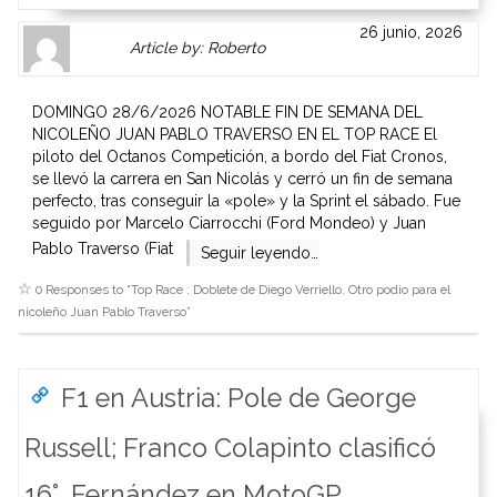
Author
Authors
26 junio, 2026
Article by: Roberto
Gravatar
link
is
to
shown
author
DOMINGO 28/6/2026 NOTABLE FIN DE SEMANA DEL
here.
website
NICOLEÑO JUAN PABLO TRAVERSO EN EL TOP RACE El
Clickable
or
piloto del Octanos Competición, a bordo del Fiat Cronos,
link
other
se llevó la carrera en San Nicolás y cerró un fin de semana
to
works.
perfecto, tras conseguir la «pole» y la Sprint el sábado. Fue
Author
admin
seguido por Marcelo Ciarrocchi (Ford Mondeo) y Juan
page.
Pablo Traverso (Fiat
Seguir leyendo…
0 Responses to “
Top Race : Doblete de Diego Verriello. Otro podio para el
nicoleño Juan Pablo Traverso
”
F1 en Austria: Pole de George
Russell; Franco Colapinto clasificó
16°. Fernández en MotoGP