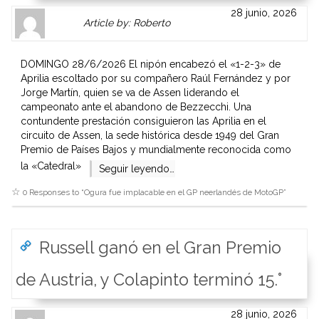
Author
Authors
28 junio, 2026
Article by: Roberto
Gravatar
link
is
to
shown
author
DOMINGO 28/6/2026 El nipón encabezó el «1-2-3» de
here.
website
Aprilia escoltado por su compañero Raúl Fernández y por
Clickable
or
Jorge Martín, quien se va de Assen liderando el
link
other
campeonato ante el abandono de Bezzecchi. Una
to
works.
contundente prestación consiguieron las Aprilia en el
Author
admin
circuito de Assen, la sede histórica desde 1949 del Gran
page.
Premio de Países Bajos y mundialmente reconocida como
la «Catedral»
Seguir leyendo…
0 Responses to “
Ogura fue implacable en el GP neerlandés de MotoGP
”
Russell ganó en el Gran Premio
de Austria, y Colapinto terminó 15.°
Author
Authors
28 junio, 2026