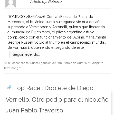
Article by: Roberto
Gravatar
link
is
to
shown
author
DOMINGO 28/6/2026 Con la «Flecha de Plata» de
here.
website
Mercedes, el británico sumó su segunda victoria del año,
Clickable
or
superando a Verstappen y Antonelli, quien sigue liderando
link
other
el mundial de F1; en tanto, el piloto argentino estuvo
to
works.
complicado con el funcionamiento del Alpine. Y finalmente
Author
admin
George Russell volvió al triunfo en el campeonato mundial
page.
de Fórmula 1, obteniendo el segundo de este
Seguir leyendo…
0 Responses to “
Russell ganó en el Gran Premio de Austria, y Colapinto
terminó 15.°
”
Top Race : Doblete de Diego
Verriello. Otro podio para el nicoleño
Juan Pablo Traverso