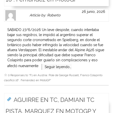
Author
Authors
26 junio, 2026
Article by: Roberto
Gravatar
link
is
to
shown
author
SABADO 27/6/2026 Un leve despiste, cuando intentaba
here.
website
bajar sus registros, le impidió al argentino superar el
Clickable
or
segundo corte cronometrado en Spielberg, en donde el
link
other
británico pudo haber infringido la velocidad cuando se fue
to
works.
afuera Verstappen. El inestable andar del Alpine A526 sigue
Author
admin
siendo la principal dificultad que debe superar Franco
page.
Colapinto para poder guiarlo sin complicaciones y eso
afectó nuevamente
Seguir leyendo…
0 Responses to “
F1 en Austria: Pole de George Russell; Franco Colapinto
clasificó 16°. Fernández en MotoGP
”
AGUIRRE EN TC, DAMIANI TC
PISTA, MARQUEZ EN MOTOGP Y