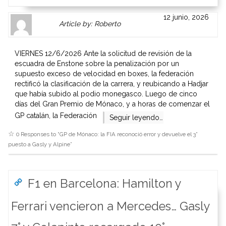
Author
Authors
12 junio, 2026
Article by: Roberto
Gravatar
link
is
to
shown
author
VIERNES 12/6/2026 Ante la solicitud de revisión de la
here.
website
escuadra de Enstone sobre la penalización por un
Clickable
or
supuesto exceso de velocidad en boxes, la federación
link
other
rectificó la clasificación de la carrera, y reubicando a Hadjar
to
works.
que había subido al podio monegasco. Luego de cinco
Author
admin
días del Gran Premio de Mónaco, y a horas de comenzar el
page.
GP catalán, la Federación
Seguir leyendo…
0 Responses to “
GP de Mónaco: la FIA reconoció error y devuelve el 3°
puesto a Gasly y Alpine
”
F1 en Barcelona: Hamilton y
Ferrari vencieron a Mercedes… Gasly