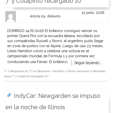
7° y Colapinto recargado 10°
Author
Authors
12 junio, 2026
Article by: Roberto
Gravatar
link
is
to
shown
author
DOMINGO 14/6/2026 El británico consiguió vencer su
here.
website
primer Grand Prix con la escuadra italiana, escoltado por
Clickable
or
sus compatriotas Russell y Norris; el argentino pudo llegar
link
other
en zona de puntos con el Alpine. Luego de casi 23 meses,
to
works.
Lewis Hamilton volvió a celebrar una victoria en el
Author
admin
campeonato mundial de Fórmula 1 y por primera vez
page.
conduciendo una Ferrari. El británico,
Seguir leyendo…
0 Responses to “
F1 en Barcelona: Hamilton y Ferrari vencieron a Mercedes…
Gasly 7° y Colapinto recargado 10°
”
IndyCar: Newgarden se impuso
en la noche de Illinois