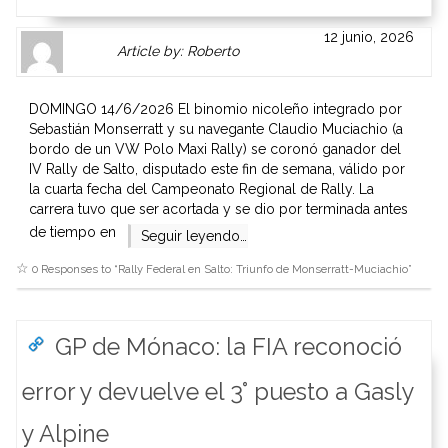
Author
Authors
12 junio, 2026
Article by: Roberto
Gravatar
link
is
to
shown
author
DOMINGO 14/6/2026 El binomio nicoleño integrado por
here.
website
Sebastián Monserratt y su navegante Claudio Muciachio (a
Clickable
or
bordo de un VW Polo Maxi Rally) se coronó ganador del
link
other
IV Rally de Salto, disputado este fin de semana, válido por
to
works.
la cuarta fecha del Campeonato Regional de Rally. La
Author
admin
carrera tuvo que ser acortada y se dio por terminada antes
page.
de tiempo en
Seguir leyendo…
0 Responses to “
Rally Federal en Salto: Triunfo de Monserratt-Muciachio
”
GP de Mónaco: la FIA reconoció
error y devuelve el 3° puesto a Gasly
y Alpine