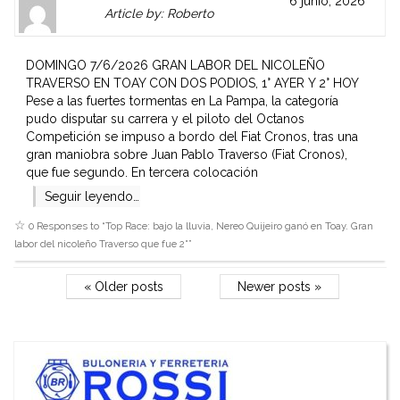
Author
Authors
6 junio, 2026
Article by: Roberto
Gravatar
link
is
to
shown
author
DOMINGO 7/6/2026 GRAN LABOR DEL NICOLEÑO
here.
website
TRAVERSO EN TOAY CON DOS PODIOS, 1° AYER Y 2° HOY
Clickable
or
Pese a las fuertes tormentas en La Pampa, la categoría
link
other
pudo disputar su carrera y el piloto del Octanos
to
works.
Competición se impuso a bordo del Fiat Cronos, tras una
Author
admin
gran maniobra sobre Juan Pablo Traverso (Fiat Cronos),
page.
que fue segundo. En tercera colocación
Seguir leyendo…
0 Responses to “
Top Race: bajo la lluvia, Nereo Quijeiro ganó en Toay. Gran
labor del nicoleño Traverso que fue 2°
”
« Older posts
Newer posts »