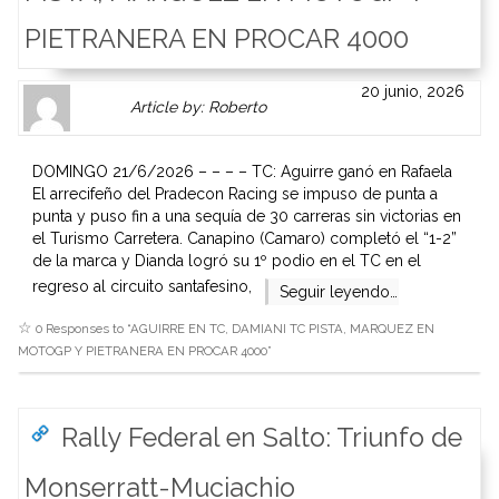
PIETRANERA EN PROCAR 4000
Author
Authors
20 junio, 2026
Article by: Roberto
Gravatar
link
is
to
shown
author
DOMINGO 21/6/2026 – – – – TC: Aguirre ganó en Rafaela
here.
website
El arrecifeño del Pradecon Racing se impuso de punta a
Clickable
or
punta y puso fin a una sequía de 30 carreras sin victorias en
link
other
el Turismo Carretera. Canapino (Camaro) completó el “1-2”
to
works.
de la marca y Dianda logró su 1º podio en el TC en el
Author
admin
regreso al circuito santafesino,
Seguir leyendo…
page.
0 Responses to “
AGUIRRE EN TC, DAMIANI TC PISTA, MARQUEZ EN
MOTOGP Y PIETRANERA EN PROCAR 4000
”
Rally Federal en Salto: Triunfo de
Monserratt-Muciachio